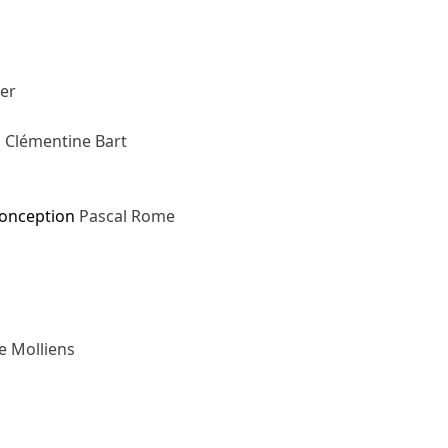
ier
n
Clémentine Bart
onception
Pascal Rome
e Molliens