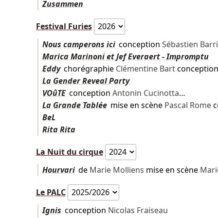
Zusammen
Festival Furies
Nous camperons ici
conception
Sébastien Barr
Marica Marinoni et Jef Everaert - Impromptu
Eddy
chorégraphie
Clémentine Bart
conceptio
La Gender Reveal Party
VOûTE
conception
Antonin Cucinotta
…
La Grande Tablée
mise en scène
Pascal Rome
c
BeL
Rita Rita
La Nuit du cirque
Hourvari
de
Marie Molliens
mise en scène
Mari
Le PALC
Ignis
conception
Nicolas Fraiseau