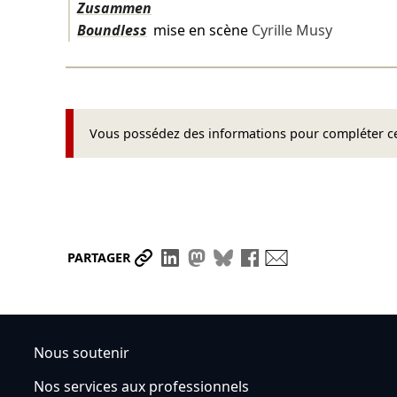
Zusammen
Boundless
mise en scène
Cyrille Musy
Vous possédez des informations pour compléter cet
Partager le lien
Partager sur LinkedIn
Partager sur Mastodon
Partager sur Bluesky
Partager sur Face
Envoyer par ma
PARTAGER
Nous soutenir
Nos services aux professionnels