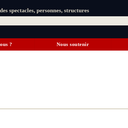
es spectacles, personnes, structures
ous ?
Nous soutenir