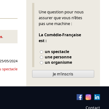
Ne pas remplir
Une question pour nous
assurer que vous n’êtes
pas une machine :
La Comédie-Française
us
.
est :
un spectacle
une personne
25/05/2024
un organisme
u spectacle
Je m’inscris
Contact