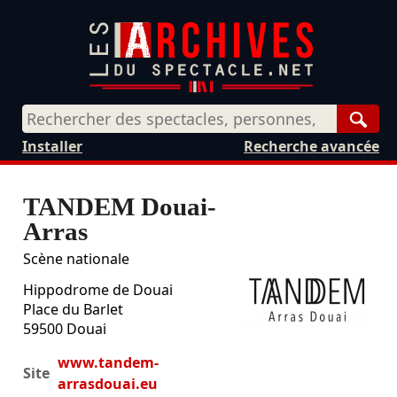
Rech
Installer
Recherche avancée
TANDEM Douai-
Arras
Scène nationale
Hippodrome de Douai
Place du Barlet
59500
Douai
www.tandem-
Site
arrasdouai.eu