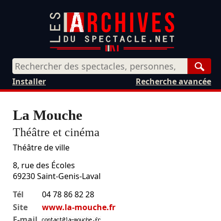
Rech
Installer
Recherche avancée
La Mouche
Théâtre et cinéma
Théâtre de ville
8, rue des Écoles
69230
Saint-Genis-Laval
Tél
04 78 86 82 28
Site
www.la-mouche.fr
E-mail