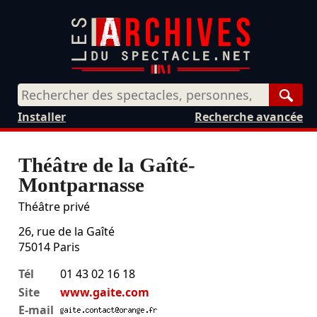
Rech
Installer
Recherche avancée
Théâtre de la Gaîté-
Montparnasse
Théâtre privé
26, rue de la Gaîté
75014
Paris
Tél
01 43 02 16 18
Site
www.gaite.com
E-mail