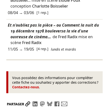
Boisselier
… mise en scène
Élodie Poux
conception
Charlotte Boisselier
08/04
→
03/06
[1 rep.]
Et n'oubliez pas la pièce – ou Comment la nuit du
19 décembre 1978 bouleversa la vie d'une
ouvreuse de cinéma…
de
Fred Radix
mise en
scène
Fred Radix
11/05
→
19/05
[4 rep.]
lundis et mardis
Vous possédez des informations pour compléter
cette fiche ou souhaitez y apporter des corrections ?
Contactez-nous
.
Partager le lien
Partager sur LinkedIn
Partager sur Mastodon
Partager sur Bluesky
Partager sur Facebook
Envoyer par mail
PARTAGER