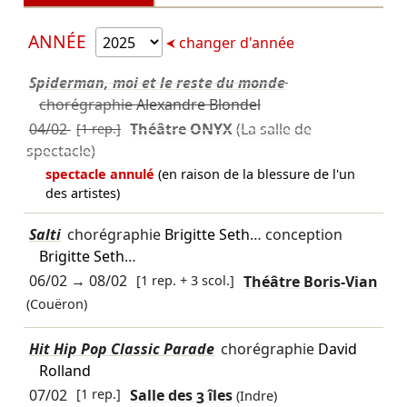
ANNÉE
changer d'année
Spiderman, moi et le reste du monde
chorégraphie
Alexandre Blondel
04/02
[1 rep.]
Théâtre ONYX
(La salle de
spectacle)
spectacle annulé
(en raison de la blessure de l'un
des artistes)
Salti
chorégraphie
Brigitte Seth
… conception
Brigitte Seth
…
06/02
→
08/02
[1 rep. + 3 scol.]
Théâtre Boris-Vian
(Couëron)
Hit Hip Pop Classic Parade
chorégraphie
David
Rolland
07/02
[1 rep.]
Salle des 3 îles
(Indre)