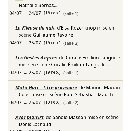
Nathalie Bernas
…
04/07
→
24/07
[18 rep.]
(salle 1)
La Fileuse de nuit
d’
Elsa Rozenknop
mise en
scène
Guillaume Ravoire
04/07
→
25/07
[19 rep.]
(salle 2)
Les Gestes d'après
de
Coralie Émilion-Languille
mise en scène
Coralie Émilion-Languille
…
04/07
→
25/07
[19 rep.]
(salle 1)
Mata Hari – Titre provisoire
de
Maurici Macian-
Colet
mise en scène
Paul-Sebastian Mauch
04/07
→
25/07
[19 rep.]
(salle 2)
Avec plaisirs
de
Sandie Masson
mise en scène
Denis Lachaud