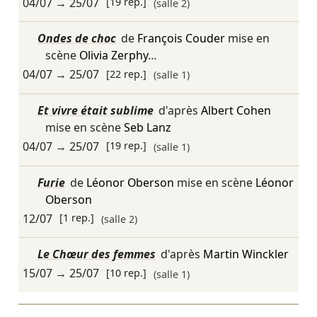
04/07
→
25/07
[19 rep.]
(salle 2)
Ondes de choc
de
François Couder
mise en
scène
Olivia Zerphy
…
04/07
→
25/07
[22 rep.]
(salle 1)
Et vivre était sublime
d'après
Albert Cohen
mise en scène
Seb Lanz
04/07
→
25/07
[19 rep.]
(salle 1)
Furie
de
Léonor Oberson
mise en scène
Léonor
Oberson
12/07
[1 rep.]
(salle 2)
Le Chœur des femmes
d'après
Martin Winckler
15/07
→
25/07
[10 rep.]
(salle 1)