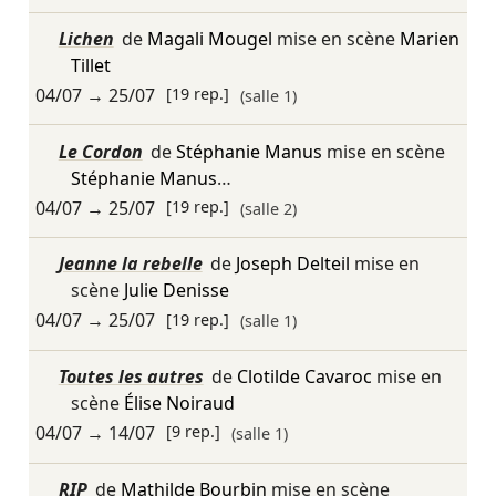
Lichen
de
Magali Mougel
mise en scène
Marien
Tillet
04/07
→
25/07
[19 rep.]
(salle 1)
Le Cordon
de
Stéphanie Manus
mise en scène
Stéphanie Manus
…
04/07
→
25/07
[19 rep.]
(salle 2)
Jeanne la rebelle
de
Joseph Delteil
mise en
scène
Julie Denisse
04/07
→
25/07
[19 rep.]
(salle 1)
Toutes les autres
de
Clotilde Cavaroc
mise en
scène
Élise Noiraud
04/07
→
14/07
[9 rep.]
(salle 1)
RIP
de
Mathilde Bourbin
mise en scène