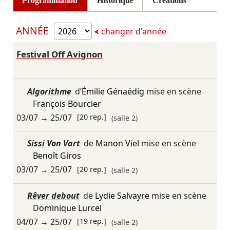
Programmation
Historique
Créations
ANNÉE
changer d'année
Festival Off Avignon
Algorithme
d’
Émilie Génaédig
mise en scène
François Bourcier
03/07
→
25/07
[20 rep.]
(salle 2)
Sissi Von Vart
de
Manon Viel
mise en scène
Benoît Giros
03/07
→
25/07
[20 rep.]
(salle 2)
Rêver debout
de
Lydie Salvayre
mise en scène
Dominique Lurcel
04/07
→
25/07
[19 rep.]
(salle 2)