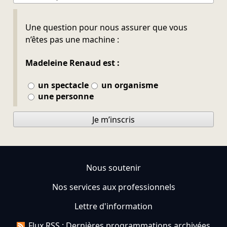
Ne pas remplir
Une question pour nous assurer que vous
n’êtes pas une machine :
Madeleine Renaud est :
un spectacle
un organisme
une personne
Je m’inscris
Nous soutenir
Nos services aux professionnels
Lettre d'information
Flux RSS : Dernières programmations archivées