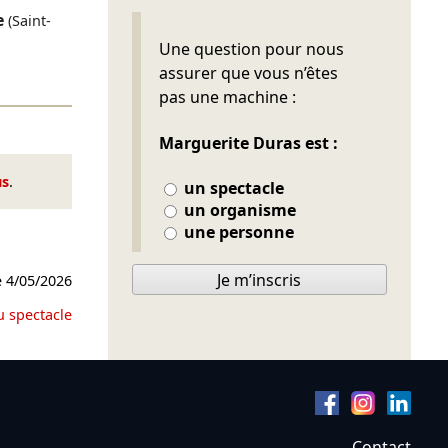
e
(Saint-
Ne pas remplir
Une question pour nous
assurer que vous n’êtes
pas une machine :
Marguerite Duras est :
us
.
un spectacle
un organisme
une personne
Je m’inscris
e
4/05/2026
u spectacle
Contact