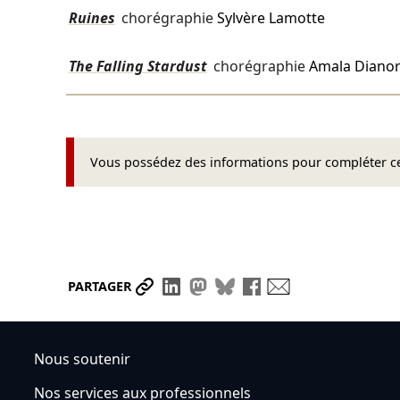
Ruines
chorégraphie
Sylvère Lamotte
The Falling Stardust
chorégraphie
Amala Diano
Vous possédez des informations pour compléter cet
Partager le lien
Partager sur LinkedIn
Partager sur Mastodon
Partager sur Bluesky
Partager sur Face
Envoyer par ma
PARTAGER
Nous soutenir
Nos services aux professionnels