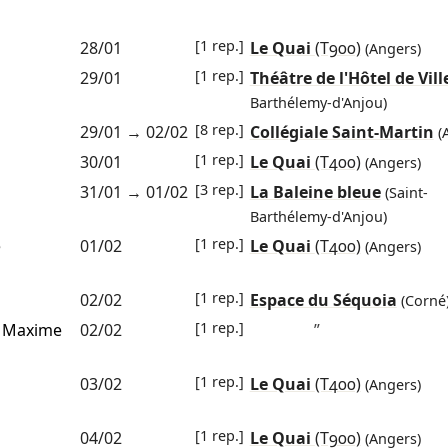
[1 rep.]
28/01
Le Quai
(T900)
(Angers)
[1 rep.]
29/01
Théâtre de l'Hôtel de Vill
Barthélemy-d'Anjou)
[8 rep.]
29/01
→
02/02
Collégiale Saint-Martin
(
[1 rep.]
30/01
Le Quai
(T400)
(Angers)
[3 rep.]
31/01
→
01/02
La Baleine bleue
(Saint-
Barthélemy-d'Anjou)
[1 rep.]
e
01/02
Le Quai
(T400)
(Angers)
[1 rep.]
02/02
Espace du Séquoia
(Corné
[1 rep.]
n
Maxime
02/02
”
[1 rep.]
03/02
Le Quai
(T400)
(Angers)
[1 rep.]
04/02
Le Quai
(T900)
(Angers)