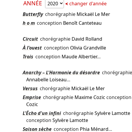
ANNÉE
changer d'année
Butterfly
chorégraphie
Mickaël Le Mer
h o m
conception
Benoît Canteteau
Circuit
chorégraphie
David Rolland
À l'ouest
conception
Olivia Grandville
Trois
conception
Maude Albertier
…
Anarchy – L'Harmonie du désordre
chorégraphi
Annabelle Loiseau
…
Versus
chorégraphie
Mickaël Le Mer
Emprise
chorégraphie
Maxime Cozic
conceptio
Cozic
L'Écho d'un infini
chorégraphie
Sylvère Lamotte
conception
Sylvère Lamotte
Saison sèche
conception
Phia Ménard
…