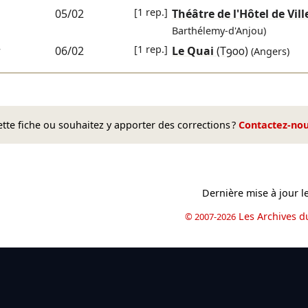
[1 rep.]
05/02
Théâtre de l'Hôtel de Vill
Barthélemy-d'Anjou)
[1 rep.]
r
06/02
Le Quai
(T900)
(Angers)
te fiche ou souhaitez y apporter des corrections ?
Contactez-no
Dernière mise à jour l
Les Archives d
© 2007-2026
book
il