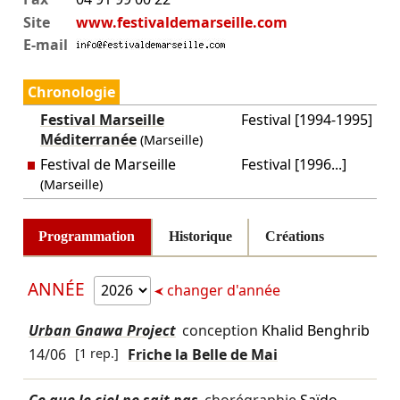
Site
www.festivaldemarseille.com
E-mail
Chronologie
Festival Marseille
Festival [1994-1995]
Méditerranée
(Marseille)
Festival de Marseille
Festival [1996...]
(Marseille)
Programmation
Historique
Créations
ANNÉE
changer d'année
Urban Gnawa Project
conception
Khalid Benghrib
14/06
[1 rep.]
Friche la Belle de Mai
Ce que le ciel ne sait pas
chorégraphie
Saïdo