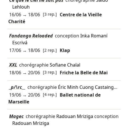
Lehlouh
16/06
→
18/06
[3 rep.]
Centre de la Vieille
Charité
Fandango Reloaded
conception
Inka Romaní
Escrivá
17/06
→
18/06
[2 rep.]
Klap
XXL
chorégraphie
Sofiane Chalal
18/06
→
20/06
[3 rep.]
Friche la Belle de Mai
_p/\rc__
chorégraphie
Éric Minh Cuong Castaing
…
19/06
→
20/06
[4 rep.]
Ballet national de
Marseille
Magec
chorégraphie
Radouan Mriziga
conception
Radouan Mriziga