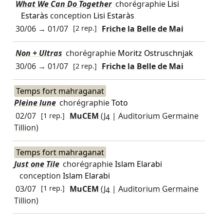
What We Can Do Together
chorégraphie
Lisi
Estaràs
conception
Lisi Estaràs
30/06
→
01/07
[2 rep.]
Friche la Belle de Mai
Non + Ultras
chorégraphie
Moritz Ostruschnjak
30/06
→
01/07
[2 rep.]
Friche la Belle de Mai
Temps fort mahraganat
Pleine lune
chorégraphie
Toto
02/07
[1 rep.]
MuCEM
(J4 | Auditorium Germaine
Tillion)
Temps fort mahraganat
Just one Tile
chorégraphie
Islam Elarabi
conception
Islam Elarabi
03/07
[1 rep.]
MuCEM
(J4 | Auditorium Germaine
Tillion)