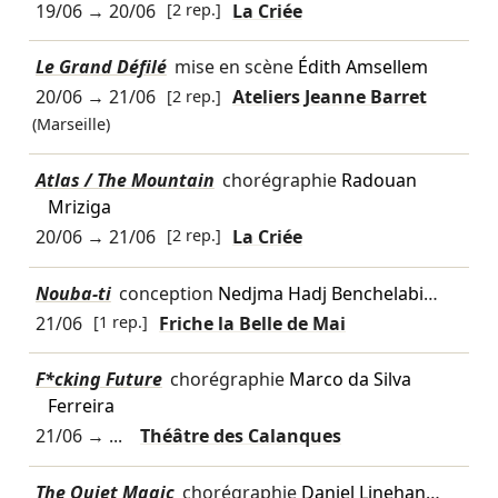
19/06
→
20/06
[2 rep.]
La Criée
Le Grand Défilé
mise en scène
Édith Amsellem
20/06
→
21/06
[2 rep.]
Ateliers Jeanne Barret
(Marseille)
Atlas / The Mountain
chorégraphie
Radouan
Mriziga
20/06
→
21/06
[2 rep.]
La Criée
Nouba-ti
conception
Nedjma Hadj Benchelabi
…
21/06
[1 rep.]
Friche la Belle de Mai
F*cking Future
chorégraphie
Marco da Silva
Ferreira
21/06
→ ...
Théâtre des Calanques
The Quiet Magic
chorégraphie
Daniel Linehan
…