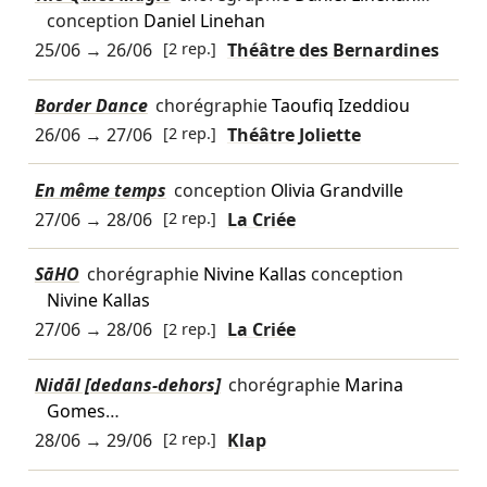
conception
Daniel Linehan
25/06
→
26/06
[2 rep.]
Théâtre des Bernardines
Border Dance
chorégraphie
Taoufiq Izeddiou
26/06
→
27/06
[2 rep.]
Théâtre Joliette
En même temps
conception
Olivia Grandville
27/06
→
28/06
[2 rep.]
La Criée
SāHO
chorégraphie
Nivine Kallas
conception
Nivine Kallas
27/06
→
28/06
[2 rep.]
La Criée
Nidāl [dedans-dehors]
chorégraphie
Marina
Gomes
…
28/06
→
29/06
[2 rep.]
Klap