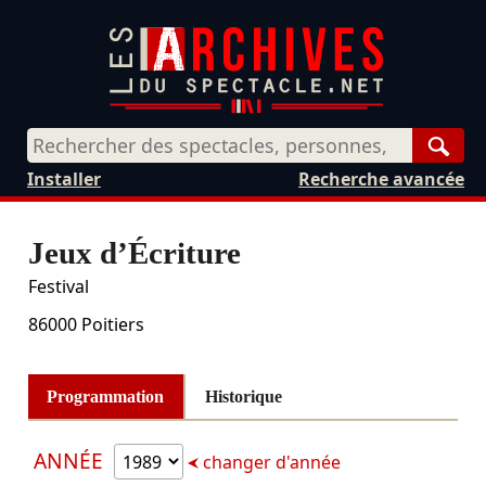
Rech
Installer
Recherche avancée
Jeux d’Écriture
Festival
86000
Poitiers
Programmation
Historique
ANNÉE
changer d'année