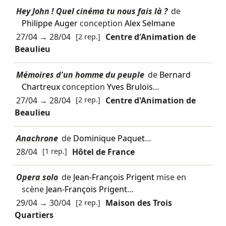
Hey John ! Quel cinéma tu nous fais là ?
de
Philippe Auger
conception
Alex Selmane
27/04
→
28/04
[2 rep.]
Centre d'Animation de
Beaulieu
Mémoires d'un homme du peuple
de
Bernard
Chartreux
conception
Yves Brulois
…
27/04
→
28/04
[2 rep.]
Centre d'Animation de
Beaulieu
Anachrone
de
Dominique Paquet
…
28/04
[1 rep.]
Hôtel de France
Opera solo
de
Jean-François Prigent
mise en
scène
Jean-François Prigent
…
29/04
→
30/04
[2 rep.]
Maison des Trois
Quartiers