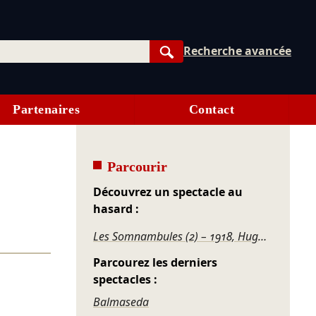
Recherche avancée
Rechercher
Partenaires
Contact
Parcourir
Découvrez un spectacle au
hasard :
Les Somnambules (2) – 1918, Huguenau ou le Réalisme
Parcourez les derniers
spectacles :
Balmaseda