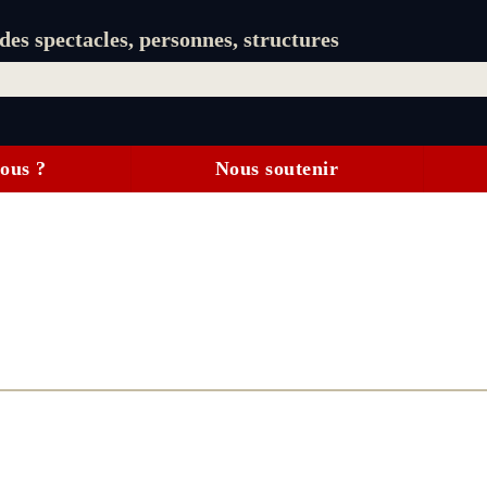
es spectacles, personnes, structures
ous ?
Nous soutenir