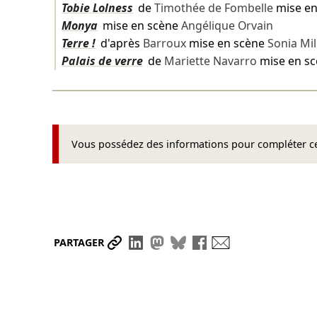
Tobie Lolness
de
Timothée de Fombelle
mise e
Monya
mise en scène
Angélique Orvain
Terre !
d'après
Barroux
mise en scène
Sonia Mil
Palais de verre
de
Mariette Navarro
mise en s
Vous possédez des informations pour compléter cet
Partager le lien
Partager sur LinkedIn
Partager sur Mastodon
Partager sur Bluesky
Partager sur Face
Envoyer par ma
PARTAGER