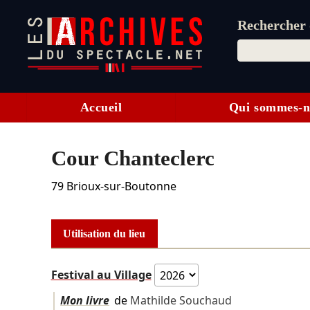
Rechercher d
Accueil
Qui sommes-n
Cour Chanteclerc
79
Brioux-sur-Boutonne
Utilisation du lieu
Festival au Village
Mon livre
de
Mathilde Souchaud