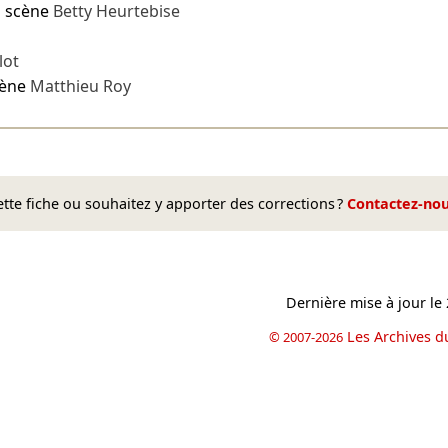
n scène
Betty Heurtebise
lot
cène
Matthieu Roy
te fiche ou souhaitez y apporter des corrections ?
Contactez-no
Dernière mise à jour le
Les Archives d
© 2007-2026
book
il