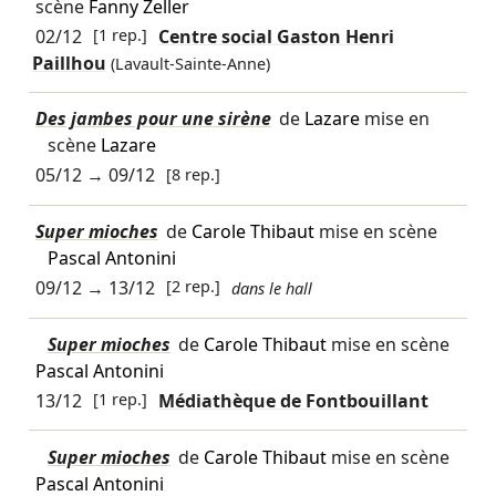
scène
Fanny Zeller
02/12
[1 rep.]
Centre social Gaston Henri
Paillhou
(Lavault-Sainte-Anne)
Des jambes pour une sirène
de
Lazare
mise en
scène
Lazare
05/12
→
09/12
[8 rep.]
Super mioches
de
Carole Thibaut
mise en scène
Pascal Antonini
09/12
→
13/12
[2 rep.]
dans le hall
Super mioches
de
Carole Thibaut
mise en scène
Pascal Antonini
13/12
[1 rep.]
Médiathèque de Fontbouillant
Super mioches
de
Carole Thibaut
mise en scène
Pascal Antonini