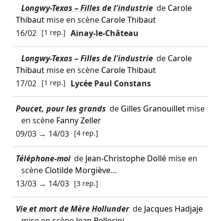
Longwy-Texas – Filles de l'industrie
de
Carole
Thibaut
mise en scène
Carole Thibaut
16/02
[1 rep.]
Ainay-le-Château
Longwy-Texas – Filles de l'industrie
de
Carole
Thibaut
mise en scène
Carole Thibaut
17/02
[1 rep.]
Lycée Paul Constans
Poucet, pour les grands
de
Gilles Granouillet
mise
en scène
Fanny Zeller
09/03
→
14/03
[4 rep.]
Téléphone-moi
de
Jean-Christophe Dollé
mise en
scène
Clotilde Morgiève
…
13/03
→
14/03
[3 rep.]
Vie et mort de Mère Hollunder
de
Jacques Hadjaje
mise en scène
Jean Bellorini