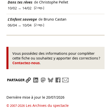
Dans tes rêves
de
Christophe Pellet
[2 rep.]
10/02
→
14/02
L'Enfant sauvage
de
Bruno Castan
[2 rep.]
06/04
→
10/04
Vous possédez des informations pour compléter
cette fiche ou souhaitez y apporter des corrections ?
Contactez-nous
.
Partager le lien
Partager sur LinkedIn
Partager sur Mastodon
Partager sur Bluesky
Partager sur Facebook
Envoyer par mail
PARTAGER
Dernière mise à jour le
20/07/2026
Les Archives du spectacle
© 2007-2026