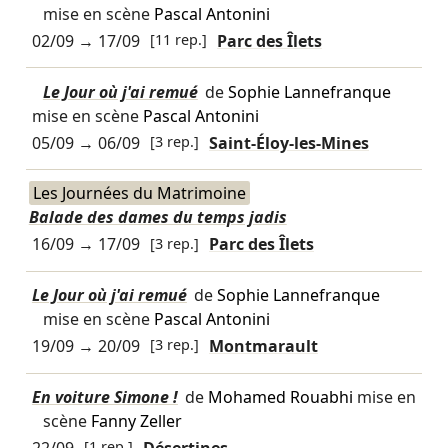
mise en scène
Pascal Antonini
02/09
→
17/09
[11 rep.]
Parc des Îlets
Le Jour où j'ai remué
de
Sophie Lannefranque
mise en scène
Pascal Antonini
05/09
→
06/09
[3 rep.]
Saint-Éloy-les-Mines
Les Journées du Matrimoine
Balade des dames du temps jadis
16/09
→
17/09
[3 rep.]
Parc des Îlets
Le Jour où j'ai remué
de
Sophie Lannefranque
mise en scène
Pascal Antonini
19/09
→
20/09
[3 rep.]
Montmarault
En voiture Simone !
de
Mohamed Rouabhi
mise en
scène
Fanny Zeller
22/09
[1 rep.]
Désertines