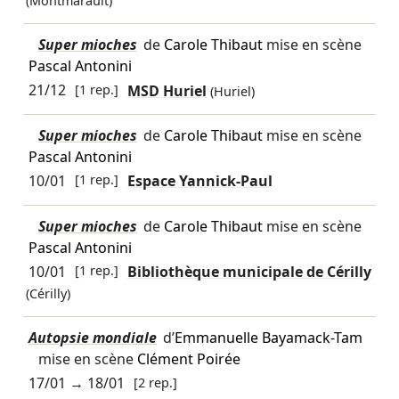
(Montmarault)
Super mioches
de
Carole Thibaut
mise en scène
Pascal Antonini
21/12
[1 rep.]
MSD Huriel
(Huriel)
Super mioches
de
Carole Thibaut
mise en scène
Pascal Antonini
10/01
[1 rep.]
Espace Yannick-Paul
Super mioches
de
Carole Thibaut
mise en scène
Pascal Antonini
10/01
[1 rep.]
Bibliothèque municipale de Cérilly
(Cérilly)
Autopsie mondiale
d’
Emmanuelle Bayamack-Tam
mise en scène
Clément Poirée
17/01
→
18/01
[2 rep.]