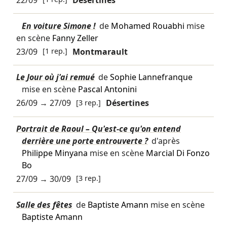
En voiture Simone !
de
Mohamed Rouabhi
mise
en scène
Fanny Zeller
23/09
[1 rep.]
Montmarault
Le Jour où j'ai remué
de
Sophie Lannefranque
mise en scène
Pascal Antonini
26/09
→
27/09
[3 rep.]
Désertines
Portrait de Raoul – Qu'est-ce qu'on entend
derrière une porte entrouverte ?
d'après
Philippe Minyana
mise en scène
Marcial Di Fonzo
Bo
27/09
→
30/09
[3 rep.]
Salle des fêtes
de
Baptiste Amann
mise en scène
Baptiste Amann