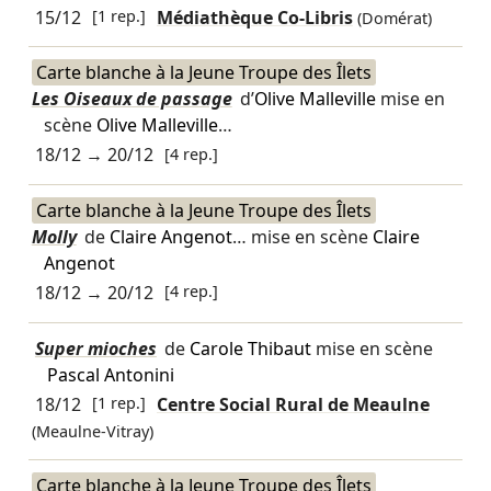
15/12
[1 rep.]
Médiathèque Co-Libris
(Domérat)
Carte blanche à la Jeune Troupe des Îlets
Les Oiseaux de passage
d’
Olive Malleville
mise en
scène
Olive Malleville
…
18/12
→
20/12
[4 rep.]
Carte blanche à la Jeune Troupe des Îlets
Molly
de
Claire Angenot
… mise en scène
Claire
Angenot
18/12
→
20/12
[4 rep.]
Super mioches
de
Carole Thibaut
mise en scène
Pascal Antonini
18/12
[1 rep.]
Centre Social Rural de Meaulne
(Meaulne-Vitray)
Carte blanche à la Jeune Troupe des Îlets