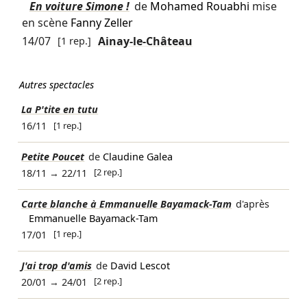
En voiture Simone !
de
Mohamed Rouabhi
mise
en scène
Fanny Zeller
14/07
[1 rep.]
Ainay-le-Château
Autres spectacles
La P'tite en tutu
[1 rep.]
16/11
Petite Poucet
de
Claudine Galea
[2 rep.]
18/11
→
22/11
Carte blanche à Emmanuelle Bayamack-Tam
d'après
Emmanuelle Bayamack-Tam
[1 rep.]
17/01
J'ai trop d'amis
de
David Lescot
[2 rep.]
20/01
→
24/01