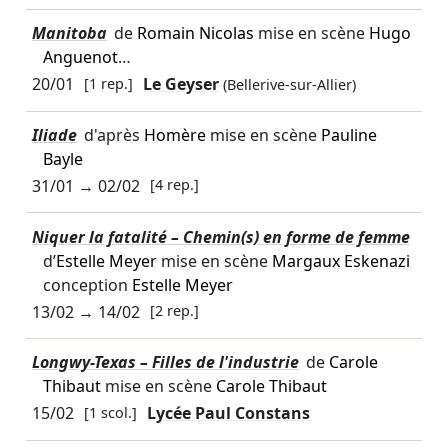
Manitoba
de
Romain Nicolas
mise en scène
Hugo
Anguenot
…
20/01
[1 rep.]
Le Geyser
(Bellerive-sur-Allier)
Iliade
d'après
Homère
mise en scène
Pauline
Bayle
31/01
→
02/02
[4 rep.]
Niquer la fatalité – Chemin(s) en forme de femme
d’
Estelle Meyer
mise en scène
Margaux Eskenazi
conception
Estelle Meyer
13/02
→
14/02
[2 rep.]
Longwy-Texas – Filles de l'industrie
de
Carole
Thibaut
mise en scène
Carole Thibaut
15/02
[1 scol.]
Lycée Paul Constans