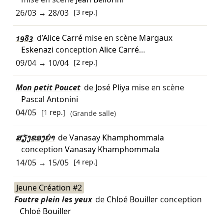
26/03
→
28/03
[3 rep.]
1983
d’
Alice Carré
mise en scène
Margaux
Eskenazi
conception
Alice Carré
…
09/04
→
10/04
[2 rep.]
Mon petit Poucet
de
José Pliya
mise en scène
Pascal Antonini
04/05
[1 rep.]
(Grande salle)
ສຽງຂອງຍ່າ
de
Vanasay Khamphommala
conception
Vanasay Khamphommala
14/05
→
15/05
[4 rep.]
Jeune Création #2
Foutre plein les yeux
de
Chloé Bouiller
conception
Chloé Bouiller