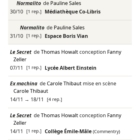
Normalito
de
Pauline Sales
30/10
[1 rep.]
Médiathèque Co-Libris
Normalito
de
Pauline Sales
31/10
[1 rep.]
Espace Boris Vian
Le Secret
de
Thomas Howalt
conception
Fanny
Zeller
07/11
[1 rep.]
Lycée Albert Einstein
Ex machina
de
Carole Thibaut
mise en scène
Carole Thibaut
14/11
→
18/11
[4 rep.]
Le Secret
de
Thomas Howalt
conception
Fanny
Zeller
14/11
[1 rep.]
Collège Émile-Mâle
(Commentry)