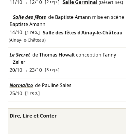
11/10
→
12/10
[2 rep.]
Salle Germinal
(Désertines)
Salle des fêtes
de
Baptiste Amann
mise en scène
Baptiste Amann
14/10
[1 rep.]
Salle des fêtes d'Ainay-le-Château
(Ainay-le-Château)
Le Secret
de
Thomas Howalt
conception
Fanny
Zeller
20/10
→
23/10
[3 rep.]
Normalito
de
Pauline Sales
25/10
[1 rep.]
Dire, Lire et Conter