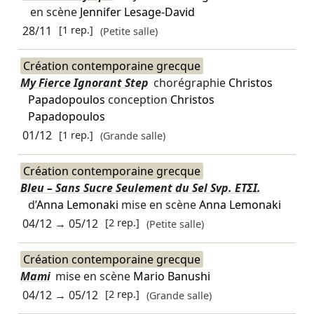
en scène
Jennifer Lesage-David
28/11
[1 rep.]
(Petite salle)
Création contemporaine grecque
My Fierce Ignorant Step
chorégraphie
Christos
Papadopoulos
conception
Christos
Papadopoulos
01/12
[1 rep.]
(Grande salle)
Création contemporaine grecque
Bleu – Sans Sucre Seulement du Sel Svp. ETΣΙ.
d’
Anna Lemonaki
mise en scène
Anna Lemonaki
04/12
→
05/12
[2 rep.]
(Petite salle)
Création contemporaine grecque
Mami
mise en scène
Mario Banushi
04/12
→
05/12
[2 rep.]
(Grande salle)