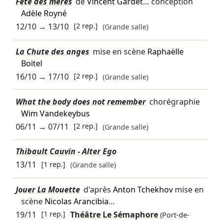
Fête des mères
de
Vincent Gardet
… conception
Adèle Royné
12/10
→
13/10
[2 rep.]
(Grande salle)
La Chute des anges
mise en scène
Raphaëlle
Boitel
16/10
→
17/10
[2 rep.]
(Grande salle)
What the body does not remember
chorégraphie
Wim Vandekeybus
06/11
→
07/11
[2 rep.]
(Grande salle)
Thibault Cauvin - Alter Ego
13/11
[1 rep.]
(Grande salle)
Jouer La Mouette
d'après
Anton Tchekhov
mise en
scène
Nicolas Arancibia
…
19/11
[1 rep.]
Théâtre Le Sémaphore
(Port-de-