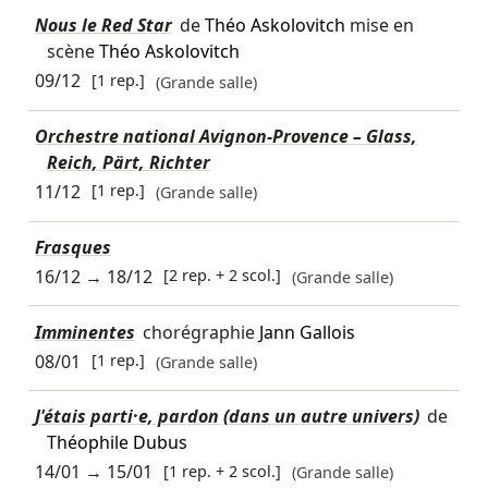
Nous le Red Star
de
Théo Askolovitch
mise en
scène
Théo Askolovitch
09/12
[1 rep.]
(Grande salle)
Orchestre national Avignon-Provence – Glass,
Reich, Pärt, Richter
11/12
[1 rep.]
(Grande salle)
Frasques
16/12
→
18/12
[2 rep. + 2 scol.]
(Grande salle)
Imminentes
chorégraphie
Jann Gallois
08/01
[1 rep.]
(Grande salle)
J'étais parti·e, pardon (dans un autre univers)
de
Théophile Dubus
14/01
→
15/01
[1 rep. + 2 scol.]
(Grande salle)