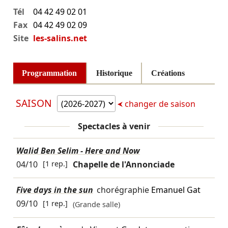
Tél
04 42 49 02 01
Fax
04 42 49 02 09
Site
les-salins.net
Programmation
Historique
Créations
SAISON
changer de saison
Spectacles à venir
Walid Ben Selim - Here and Now
04/10
[1 rep.]
Chapelle de l'Annonciade
Five days in the sun
chorégraphie
Emanuel Gat
09/10
[1 rep.]
(Grande salle)