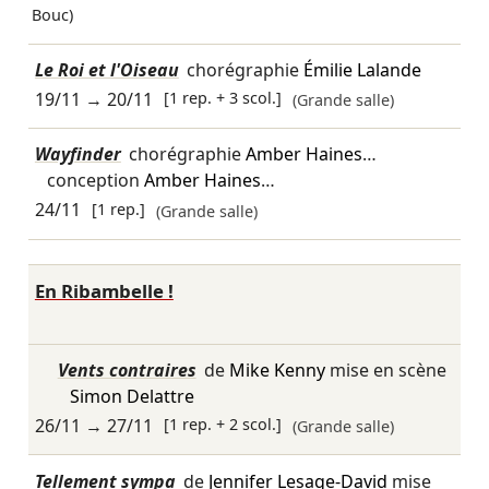
Bouc)
Le Roi et l'Oiseau
chorégraphie
Émilie Lalande
19/11
→
20/11
[1 rep. + 3 scol.]
(Grande salle)
Wayfinder
chorégraphie
Amber Haines
…
conception
Amber Haines
…
24/11
[1 rep.]
(Grande salle)
En Ribambelle !
Vents contraires
de
Mike Kenny
mise en scène
Simon Delattre
26/11
→
27/11
[1 rep. + 2 scol.]
(Grande salle)
Tellement sympa
de
Jennifer Lesage-David
mise