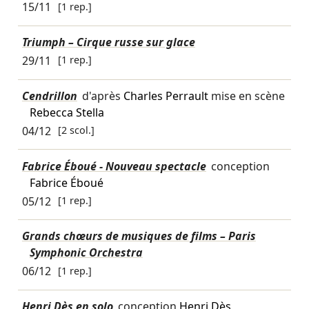
15/11
[1 rep.]
Triumph – Cirque russe sur glace
29/11
[1 rep.]
Cendrillon
d'après
Charles Perrault
mise en scène
Rebecca Stella
04/12
[2 scol.]
Fabrice Éboué - Nouveau spectacle
conception
Fabrice Éboué
05/12
[1 rep.]
Grands chœurs de musiques de films – Paris
Symphonic Orchestra
06/12
[1 rep.]
Henri Dès en solo
conception
Henri Dès