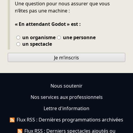
Ne pas remplir
Une question pour nous assurer que vous
n’êtes pas une machine :
« En attendant Godot » est :
un organisme
une personne
un spectacle
Je m’inscris
Nous soutenir
Nos services aux professionnels
Lettre d'information
Flux RSS : Dernières programmations archivées
Flux RSS : Derniers spectacles ajoutés ou