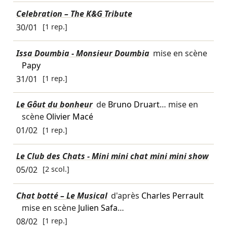
Celebration – The K&G Tribute
30/01
[1 rep.]
Issa Doumbia - Monsieur Doumbia
mise en scène
Papy
31/01
[1 rep.]
Le Gôut du bonheur
de
Bruno Druart
… mise en
scène
Olivier Macé
01/02
[1 rep.]
Le Club des Chats - Mini mini chat mini mini show
05/02
[2 scol.]
Chat botté – Le Musical
d'après
Charles Perrault
mise en scène
Julien Safa
…
08/02
[1 rep.]