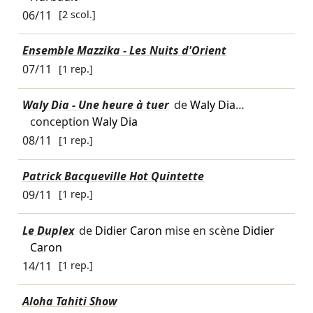
06/11
[2 scol.]
Ensemble Mazzika - Les Nuits d'Orient
07/11
[1 rep.]
Waly Dia - Une heure à tuer
de
Waly Dia
…
conception
Waly Dia
08/11
[1 rep.]
Patrick Bacqueville Hot Quintette
09/11
[1 rep.]
Le Duplex
de
Didier Caron
mise en scène
Didier
Caron
14/11
[1 rep.]
Aloha Tahiti Show