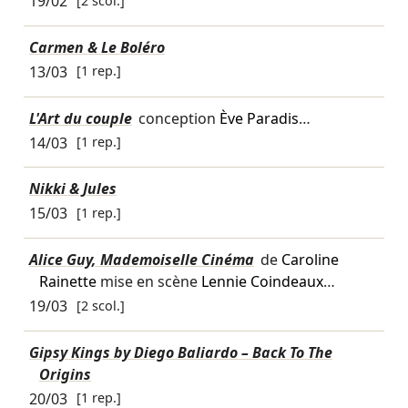
19/02
[2 scol.]
Carmen & Le Boléro
13/03
[1 rep.]
L'Art du couple
conception
Ève Paradis
…
14/03
[1 rep.]
Nikki & Jules
15/03
[1 rep.]
Alice Guy, Mademoiselle Cinéma
de
Caroline
Rainette
mise en scène
Lennie Coindeaux
…
19/03
[2 scol.]
Gipsy Kings by Diego Baliardo – Back To The
Origins
20/03
[1 rep.]