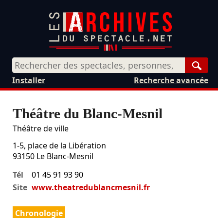
Rech
Installer
Recherche avancée
Théâtre du Blanc-Mesnil
Théâtre de ville
1-5, place de la Libération
93150
Le Blanc-Mesnil
Tél
01 45 91 93 90
Site
www.theatredublancmesnil.fr
Chronologie