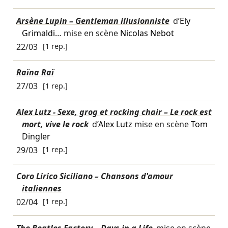
Arsène Lupin – Gentleman illusionniste
d’
Ely
Grimaldi
… mise en scène
Nicolas Nebot
22/03
[1 rep.]
Raïna Raï
27/03
[1 rep.]
Alex Lutz - Sexe, grog et rocking chair – Le rock est
mort, vive le rock
d’
Alex Lutz
mise en scène
Tom
Dingler
29/03
[1 rep.]
Coro Lirico Siciliano – Chansons d'amour
italiennes
02/04
[1 rep.]
The Beatles Factory – Days in a Life
mise en scène