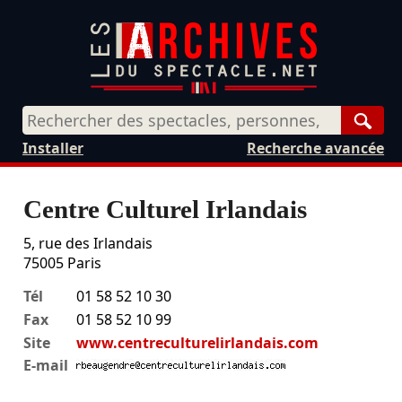
Rech
Installer
Recherche avancée
Centre Culturel Irlandais
5, rue des Irlandais
75005
Paris
Tél
01 58 52 10 30
Fax
01 58 52 10 99
Site
www.centreculturelirlandais.com
E-mail