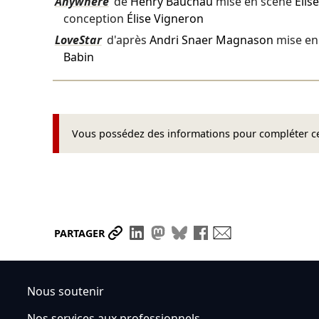
Anywhere
de
Henry Bauchau
mise en scène
Élis
conception
Élise Vigneron
LoveStar
d'après
Andri Snaer Magnason
mise en
Babin
Vous possédez des informations pour compléter cet
Partager le lien
Partager sur LinkedIn
Partager sur Mastodon
Partager sur Bluesky
Partager sur Face
Envoyer par ma
PARTAGER
Nous soutenir
Nos services aux professionnels