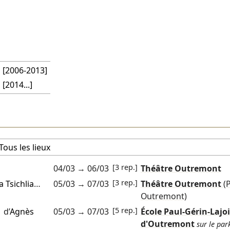
l [2006-2013]
 [2014...]
[3 rep.]
04/03
→
06/03
Théâtre Outremont
[3 rep.]
 Tsichlia
…
05/03
→
07/03
Théâtre Outremont
(
Outremont)
[5 rep.]
d’
Agnès
05/03
→
07/03
École Paul-Gérin-Lajoi
d'Outremont
sur le par