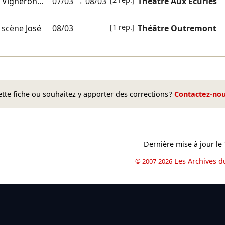
e Vigneron
…
07/03
→
08/03
Théâtre Aux Écuries
[1 rep.]
 scène
José
08/03
Théâtre Outremont
te fiche ou souhaitez y apporter des corrections ?
Contactez-no
Dernière mise à jour le
Les Archives d
© 2007-2026
book
il