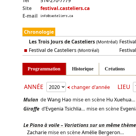
Tél
514-270-7779
Site
festival.casteliers.ca
E-mail
Chronologie
Les Trois Jours de Casteliers
Festiva
(Montréal)
Festival de Casteliers
Festival
(Montréal)
Programmation
Historique
Créations
ANNÉE
LIEU
changer d'année
Mulan
de
Wang Hao
mise en scène
Hu Xuehua
…
Giraffe
d’
Evgenia Tsichlia
… mise en scène
Evgenia
Le Piano à voile – Variations sur un même thème
Zacharie
mise en scène
Amélie Bergeron
…