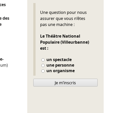
ces
Ne pas remplir
Une question pour nous
e des
assurer que vous n’êtes
e
pas une machine :
Le Théâtre National
Populaire (Villeurbanne)
est :
e-
un spectacle
une personne
ium)
un organisme
Je m’inscris