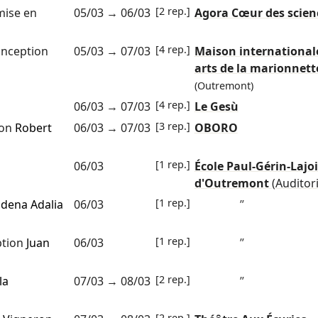
[2 rep.]
ise en
05/03
→
06/03
Agora Cœur des scien
[4 rep.]
nception
05/03
→
07/03
Maison international
arts de la marionnett
(Outremont)
[4 rep.]
06/03
→
07/03
Le Gesù
[3 rep.]
ion
Robert
06/03
→
07/03
OBORO
[1 rep.]
06/03
École Paul-Gérin-Lajoi
d'Outremont
(Auditor
[1 rep.]
dena Adalia
06/03
”
[1 rep.]
tion
Juan
06/03
”
[2 rep.]
la
07/03
→
08/03
”
[2 rep.]