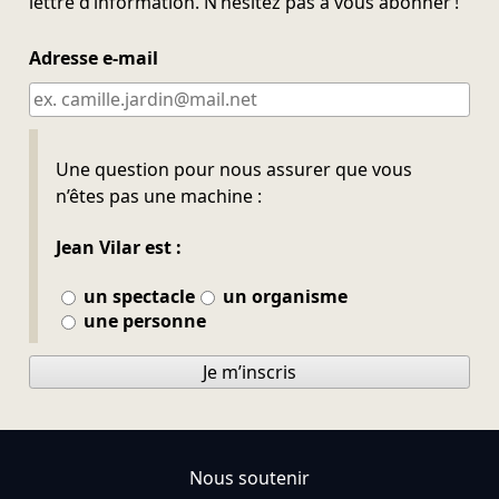
lettre d’information. N’hésitez pas à vous abonner !
Adresse e-mail
Ne pas remplir
Une question pour nous assurer que vous
n’êtes pas une machine :
Jean Vilar est :
un spectacle
un organisme
une personne
Je m’inscris
Nous soutenir