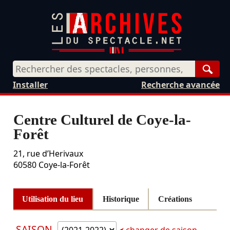
Rech
Installer
Recherche avancée
Centre Culturel de Coye-la-
Forêt
21, rue d’Herivaux
60580
Coye-la-Forêt
Utilisation du lieu
Historique
Créations
SAISON
changer de saison