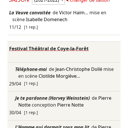
La Veuve convoitée
de
Victor Haïm
… mise en
scène
Isabelle Domenech
11/12
[1 rep.]
Festival Théâtral de Coye-la-Forêt
Téléphone-moi
de
Jean-Christophe Dollé
mise
en scène
Clotilde Morgiève
…
29/04
[1 rep.]
Je te pardonne (Harvey Weinstein)
de
Pierre
Notte
conception
Pierre Notte
30/04
[1 rep.]
L'Homme qui dormait sous mon lit
de
Pierre