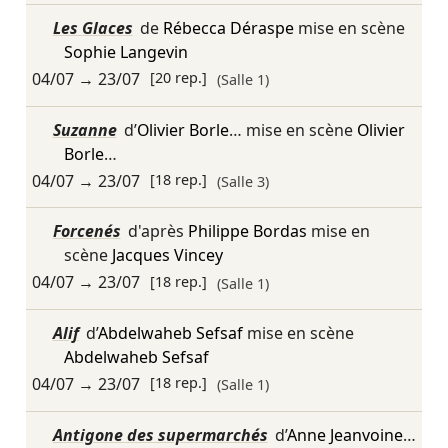
Les Glaces
de
Rébecca Déraspe
mise en scène
Sophie Langevin
04/07
→
23/07
[20 rep.]
(Salle 1)
Suzanne
d’
Olivier Borle
… mise en scène
Olivier
Borle
…
04/07
→
23/07
[18 rep.]
(Salle 3)
Forcenés
d'après
Philippe Bordas
mise en
scène
Jacques Vincey
04/07
→
23/07
[18 rep.]
(Salle 1)
Alif
d’
Abdelwaheb Sefsaf
mise en scène
Abdelwaheb Sefsaf
04/07
→
23/07
[18 rep.]
(Salle 1)
Antigone des supermarchés
d’
Anne Jeanvoine
…