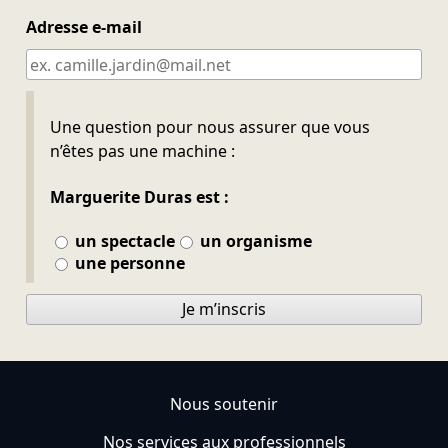
Adresse e-mail
Ne pas remplir
Une question pour nous assurer que vous
n’êtes pas une machine :
Marguerite Duras est :
un spectacle
un organisme
une personne
Je m’inscris
Nous soutenir
Nos services aux professionnels