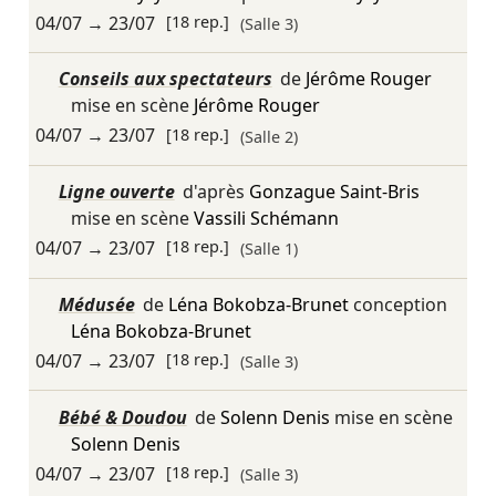
04/07
→
23/07
[18 rep.]
(Salle 3)
Conseils aux spectateurs
de
Jérôme Rouger
mise en scène
Jérôme Rouger
04/07
→
23/07
[18 rep.]
(Salle 2)
Ligne ouverte
d'après
Gonzague Saint-Bris
mise en scène
Vassili Schémann
04/07
→
23/07
[18 rep.]
(Salle 1)
Médusée
de
Léna Bokobza-Brunet
conception
Léna Bokobza-Brunet
04/07
→
23/07
[18 rep.]
(Salle 3)
Bébé & Doudou
de
Solenn Denis
mise en scène
Solenn Denis
04/07
→
23/07
[18 rep.]
(Salle 3)