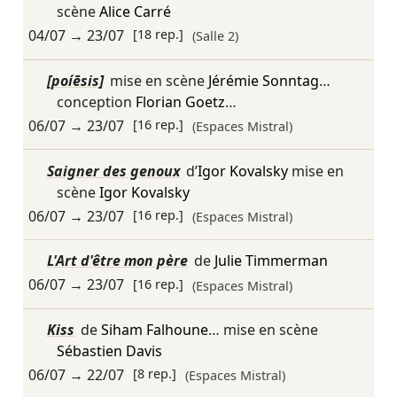
scène
Alice Carré
04/07
→
23/07
[18 rep.]
(Salle 2)
[poíēsis]
mise en scène
Jérémie Sonntag
…
conception
Florian Goetz
…
06/07
→
23/07
[16 rep.]
(Espaces Mistral)
Saigner des genoux
d’
Igor Kovalsky
mise en
scène
Igor Kovalsky
06/07
→
23/07
[16 rep.]
(Espaces Mistral)
L'Art d'être mon père
de
Julie Timmerman
06/07
→
23/07
[16 rep.]
(Espaces Mistral)
Kiss
de
Siham Falhoune
… mise en scène
Sébastien Davis
06/07
→
22/07
[8 rep.]
(Espaces Mistral)