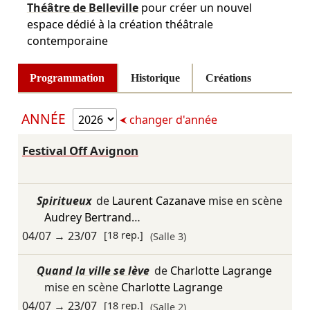
Théâtre de Belleville
pour créer un nouvel
espace dédié à la création théâtrale
contemporaine
Programmation
Historique
Créations
ANNÉE
changer d'année
Festival Off Avignon
Spiritueux
de
Laurent Cazanave
mise en scène
Audrey Bertrand
…
04/07
→
23/07
[18 rep.]
(Salle 3)
Quand la ville se lève
de
Charlotte Lagrange
mise en scène
Charlotte Lagrange
04/07
→
23/07
[18 rep.]
(Salle 2)