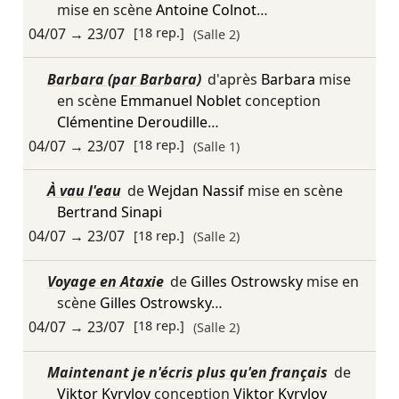
mise en scène
Antoine Colnot
…
04/07
→
23/07
[18 rep.]
(Salle 2)
Barbara (par Barbara)
d'après
Barbara
mise
en scène
Emmanuel Noblet
conception
Clémentine Deroudille
…
04/07
→
23/07
[18 rep.]
(Salle 1)
À vau l'eau
de
Wejdan Nassif
mise en scène
Bertrand Sinapi
04/07
→
23/07
[18 rep.]
(Salle 2)
Voyage en Ataxie
de
Gilles Ostrowsky
mise en
scène
Gilles Ostrowsky
…
04/07
→
23/07
[18 rep.]
(Salle 2)
Maintenant je n'écris plus qu'en français
de
Viktor Kyrylov
conception
Viktor Kyrylov