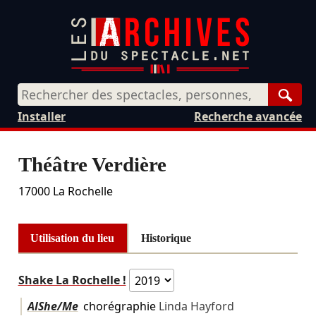
Rech
Installer
Recherche avancée
Théâtre Verdière
17000
La Rochelle
Utilisation du lieu
Historique
Shake La Rochelle !
AlShe/Me
chorégraphie
Linda Hayford