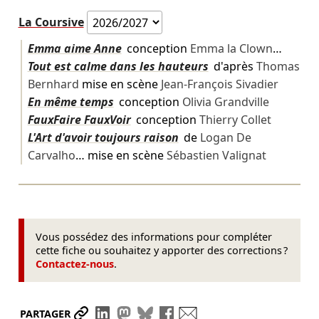
La Coursive
Emma aime Anne
conception
Emma la Clown
…
Tout est calme dans les hauteurs
d'après
Thomas
Bernhard
mise en scène
Jean-François Sivadier
En même temps
conception
Olivia Grandville
FauxFaire FauxVoir
conception
Thierry Collet
L'Art d'avoir toujours raison
de
Logan De
Carvalho
… mise en scène
Sébastien Valignat
Vous possédez des informations pour compléter
cette fiche ou souhaitez y apporter des corrections ?
Contactez-nous
.
Partager le lien
Partager sur LinkedIn
Partager sur Mastodon
Partager sur Bluesky
Partager sur Facebook
Envoyer par mail
PARTAGER