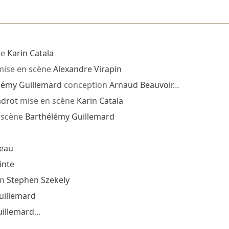
ne
Karin Catala
mise en scène
Alexandre Virapin
lémy Guillemard
conception
Arnaud Beauvoir
…
adrot
mise en scène
Karin Catala
 scène
Barthélémy Guillemard
ceau
inte
on
Stephen Szekely
uillemard
uillemard
…