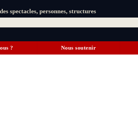
es spectacles, personnes, structures
ous ?
Nous soutenir