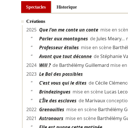
Spectacles
Historique
Créations
2025
Que l'on me conte un conte
mise en scè
“
Parler aux montagnes
de
Jules Meary
… 
“
Professeur étoiles
mise en scène
Barthé
“
Avant que tout déconne
de
Stéphanie V
2024
Will ?
de
Barthélémy Guillemard
mise en
2023
Le Bal des possibles
“
C'est vous qui le dites
de
Cécile Clémen
“
Brindezingues
mise en scène
Lucas Leco
“
L'Île des esclaves
de
Marivaux
concepti
2022
Grenouilles
mise en scène
Barthélémy G
2021
Astronours
mise en scène
Barthélémy G
“
Elle est nuage cette matinée