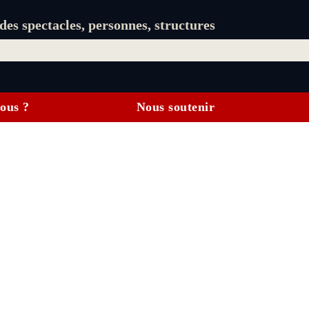
es spectacles, personnes, structures
ous ?
Nous soutenir