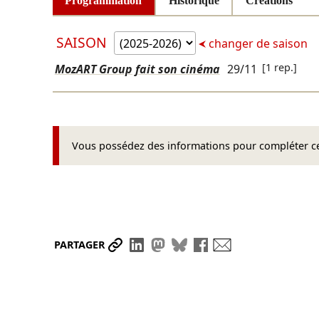
Programmation
Historique
Créations
SAISON
changer de saison
[1 rep.]
MozART Group fait son cinéma
29/11
Vous possédez des informations pour compléter cet
Partager le lien
Partager sur LinkedIn
Partager sur Mastodon
Partager sur Bluesky
Partager sur Face
Envoyer par ma
PARTAGER