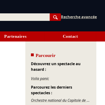
Recherche avancée
Rechercher
Partenaires
Contact
Parcourir
Découvrez un spectacle au
hasard :
Volia panic
Parcourez les derniers
spectacles :
Orchestre national du Capitole de Toulouse – Roussel, Ravel, Offenbach, Rosenthal, Gershwin