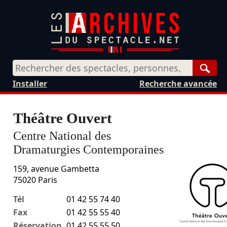
Rech
Installer
Recherche avancée
Théâtre Ouvert
Centre National des
Dramaturgies Contemporaines
159, avenue Gambetta
75020
Paris
Tél
01 42 55 74 40
Fax
01 42 55 55 40
Réservation
01 42 55 55 50