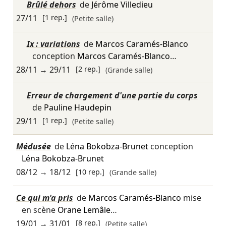
Brûlé dehors
de
Jérôme Villedieu
27/11
[1 rep.]
(Petite salle)
Ix : variations
de
Marcos Caramés-Blanco
conception
Marcos Caramés-Blanco
…
28/11
→
29/11
[2 rep.]
(Grande salle)
Erreur de chargement d'une partie du corps
de
Pauline Haudepin
29/11
[1 rep.]
(Petite salle)
Médusée
de
Léna Bokobza-Brunet
conception
Léna Bokobza-Brunet
08/12
→
18/12
[10 rep.]
(Grande salle)
Ce qui m'a pris
de
Marcos Caramés-Blanco
mise
en scène
Orane Lemâle
…
19/01
→
31/01
[8 rep.]
(Petite salle)