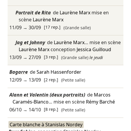
Portrait de Rita
de
Laurène Marx
mise en
scène
Laurène Marx
11/09
→
30/09
[17 rep.]
(Grande salle)
Jag et Johnny
de
Laurène Marx
… mise en scène
Laurène Marx
conception
Jessica Guilloud
13/09
→
27/09
[3 rep.]
(Grande salle)
le jeudi
Bagarre
de
Sarah Hassenforder
12/09
→
13/09
[2 rep.]
(Petite salle)
Alann et Valentin (deux portraits)
de
Marcos
Caramés-Blanco
… mise en scène
Rémy Barché
06/10
→
14/10
[8 rep.]
(Petite salle)
Carte blanche à Stanislas Nordey