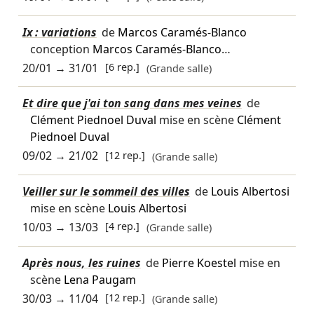
Ix : variations
de
Marcos Caramés-Blanco
conception
Marcos Caramés-Blanco
…
20/01
→
31/01
[6 rep.]
(Grande salle)
Et dire que j'ai ton sang dans mes veines
de
Clément Piednoel Duval
mise en scène
Clément
Piednoel Duval
09/02
→
21/02
[12 rep.]
(Grande salle)
Veiller sur le sommeil des villes
de
Louis Albertosi
mise en scène
Louis Albertosi
10/03
→
13/03
[4 rep.]
(Grande salle)
Après nous, les ruines
de
Pierre Koestel
mise en
scène
Lena Paugam
30/03
→
11/04
[12 rep.]
(Grande salle)