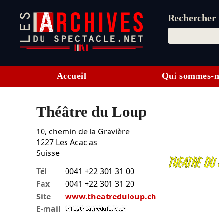
Rechercher d
Accueil
Qui sommes-n
Théâtre du Loup
10, chemin de la Gravière
1227
Les Acacias
Suisse
Tél
0041 +22 301 31 00
Fax
0041 +22 301 31 20
Site
www.theatreduloup.ch
E-mail