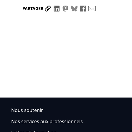
Partager le lien
Partager sur LinkedIn
Partager sur Mastodon
Partager sur Bluesky
Partager sur Face
Envoyer par ma
PARTAGER
Nous soutenir
Nos services aux professionnels