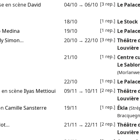
[3 rep.]
e en scène
David
04/10
→
06/10
Le Palac
[1 rep.]
18/10
Le Stock
[1 rep.]
o Medina
19/10
Le Palac
[3 rep.]
ly Simon
…
20/10
→
22/10
Théâtre 
Louvière
[1 rep.]
21/10
Centre cu
Le Sablo
(Morlanwel
[1 rep.]
22/10
Le Palac
[2 rep.]
 en scène
Ilyas Mettioui
09/11
→
10/11
Théâtre 
Louvière
[1 rep.]
on
Camille Sansterre
19/11
Ékla
(Stré
Bracquegn
[2 rep.]
dot
…
21/11
→
22/11
Théâtre 
Louvière