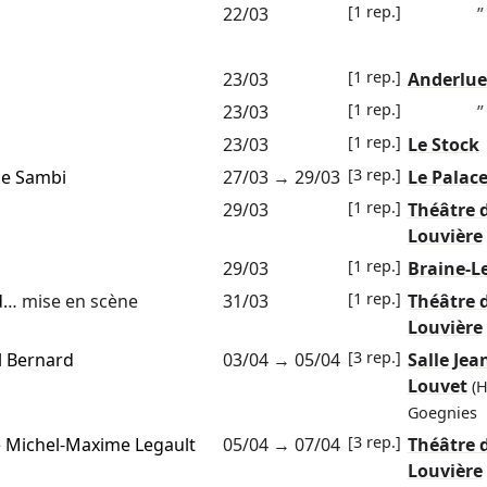
[1 rep.]
22/03
”
[1 rep.]
23/03
Anderlue
[1 rep.]
23/03
”
[1 rep.]
23/03
Le Stock
[3 rep.]
lle Sambi
27/03
→
29/03
Le Palac
[1 rep.]
29/03
Théâtre 
Louvière
[1 rep.]
29/03
Braine-L
[1 rep.]
d
… mise en scène
31/03
Théâtre 
Louvière
[3 rep.]
l Bernard
03/04
→
05/04
Salle Jea
Louvet
(
Goegnies
[3 rep.]
e
Michel-Maxime Legault
05/04
→
07/04
Théâtre 
Louvière