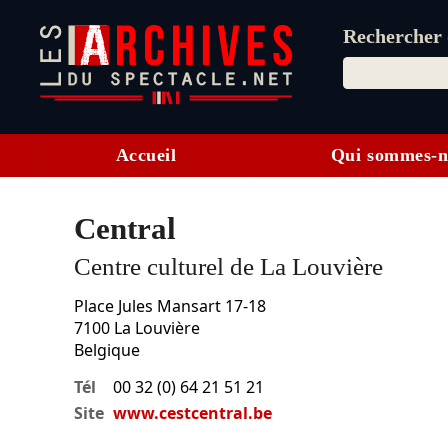
Rechercher d
Accueil
Qui sommes-n
Central
Centre culturel de La Louvière
Place Jules Mansart 17-18
7100
La Louvière
Belgique
Tél
00 32 (0) 64 21 51 21
Site
www.cestcentral.be