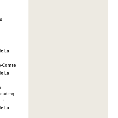
s
e
de La
e-Comte
de La
n
Houdeng-
 )
de La