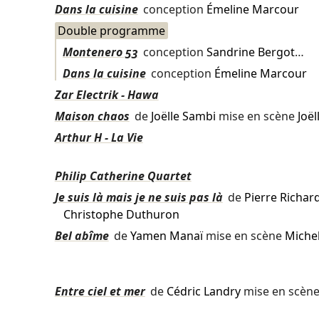
Dans la cuisine
conception
Émeline Marcour
Double programme
Montenero 53
conception
Sandrine Bergot
…
Dans la cuisine
conception
Émeline Marcour
Zar Electrik - Hawa
Maison chaos
de
Joëlle Sambi
mise en scène
Joë
Arthur H - La Vie
Philip Catherine Quartet
Je suis là mais je ne suis pas là
de
Pierre Richar
Christophe Duthuron
Bel abîme
de
Yamen Manaï
mise en scène
Miche
Entre ciel et mer
de
Cédric Landry
mise en scèn