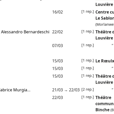
Louvière
[1 rep.]
16/02
Centre cu
Le Sablo
(Morlanwel
[1 rep.]
n
Alessandro Bernardeschi
22/02
Théâtre 
Louvière
[1 rep.]
07/03
”
[1 rep.]
15/03
Le Rœul
[1 rep.]
15/03
”
[1 rep.]
15/03
Théâtre 
Louvière
[2 rep.]
Fabrice Murgia
…
21/03
→
22/03
”
[1 rep.]
22/03
Théâtre
communa
Binche
(B