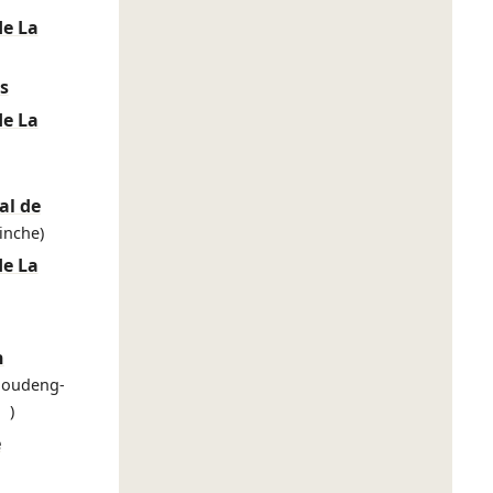
de La
s
de La
l de
inche)
de La
n
Houdeng-
 )
e