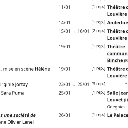
[1 rep.]
11/01
Théâtre 
Louvière
[1 rep.]
14/01
Anderlue
[2 rep.]
15/01
→
16/01
Théâtre 
Louvière
[1 rep.]
19/01
Théâtre
communa
Binche
(B
[1 rep.]
… mise en scène
Hélène
19/01
Théâtre 
Louvière
[3 rep.]
irginie Jortay
23/01
→
25/01
”
[1 rep.]
e
Sara Puma
25/01
Salle Jea
Louvet
(
Goegnies
[1 rep.]
ns une société de
26/01
Le Palac
ène
Olivier Lenel