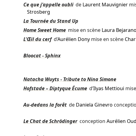
Ce que j'appelle oubli
de
Laurent Mauvignier
mis
Strosberg
La Tournée du Stand Up
Home Sweet Home
mise en scène
Laura Bejaran
L'Œil du cerf
d’
Aurélien Dony
mise en scène
Char
Bloocat - Sphinx
Natacha Wuyts - Tribute to Nina Simone
Hofstade – Diptyque Écume
d’
Ilyas Mettioui
mise
Au-dedans la forêt
de
Daniela Ginevro
concepti
Le Chat de Schrödinger
conception
Aurélien Ou