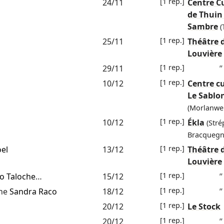
[1 rep.]
24/11
Centre Cu
de Thuin
Sambre
(
[1 rep.]
25/11
Théâtre 
Louvière
[1 rep.]
29/11
”
[1 rep.]
10/12
Centre cu
Le Sablo
(Morlanwel
[1 rep.]
10/12
Ékla
(Stré
Bracquegn
[1 rep.]
el
13/12
Théâtre 
Louvière
[1 rep.]
o Taloche
…
15/12
”
[1 rep.]
ène
Sandra Raco
18/12
”
[1 rep.]
20/12
Le Stock
[1 rep.]
20/12
”