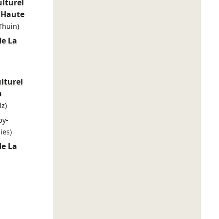
lturel
 Haute
Thuin)
de La
lturel
n
z)
py-
ies)
de La