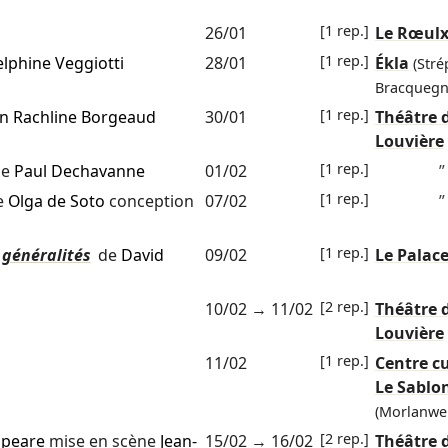
[1 rep.]
26/01
Le Rœul
[1 rep.]
lphine Veggiotti
28/01
Ékla
(Stré
Bracquegn
[1 rep.]
n Rachline Borgeaud
30/01
Théâtre 
Louvière
[1 rep.]
ne
Paul Dechavanne
01/02
”
[1 rep.]
e
Olga de Soto
conception
07/02
”
[1 rep.]
 généralités
de
David
09/02
Le Palac
[2 rep.]
10/02
→
11/02
Théâtre 
Louvière
[1 rep.]
11/02
Centre cu
Le Sablo
(Morlanwel
[2 rep.]
speare
mise en scène
Jean-
15/02
→
16/02
Théâtre 