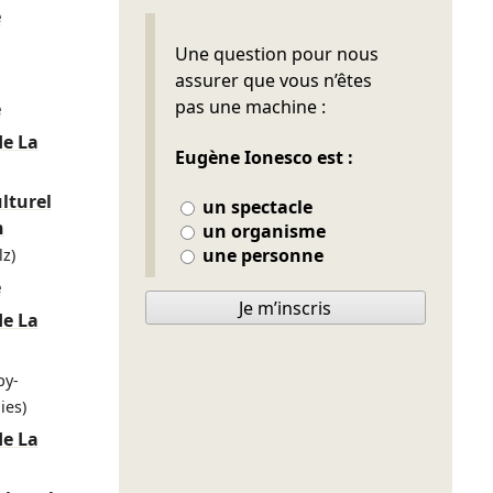
e
Ne pas remplir
Une question pour nous
assurer que vous n’êtes
pas une machine :
e
de La
Eugène Ionesco est :
lturel
un spectacle
n
un organisme
une personne
z)
e
Je m’inscris
de La
py-
ies)
de La