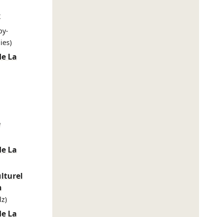
x
py-
ies)
de La
e
de La
lturel
n
z)
de La