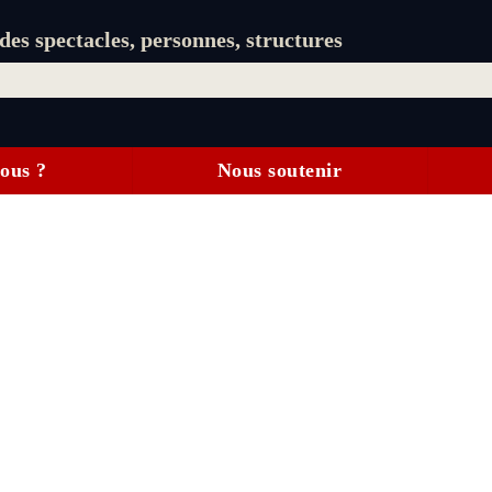
es spectacles, personnes, structures
ous ?
Nous soutenir