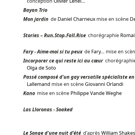
conception
Olivier Lenel
…
Bayan Trio
Mon jardin
de
Daniel Charneux
mise en scène
De
Stories – Run.Stop.Fall.Rise
chorégraphie
Romai
Fary - Aime-moi si tu peux
de
Fary
… mise en scè
Incorporer ce qui reste ici au cœur
chorégraphi
Olga de Soto
Passé composé d'un gay versatile spécialiste en
Lallemand
mise en scène
Giovanni Orlandi
Kano
mise en scène
Philippe Vande Weghe
Las Lloronas - Soaked
Le Songe d'une nuit d'été
d'après
William Shake