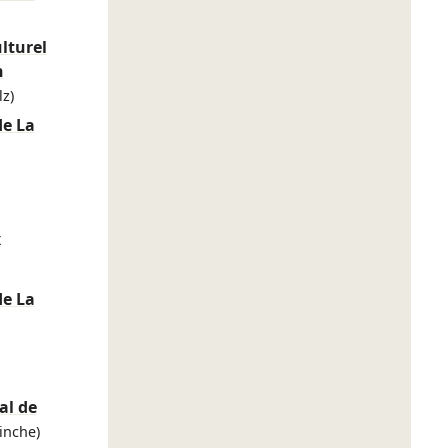
lturel
n
z)
de La
x
de La
l de
inche)