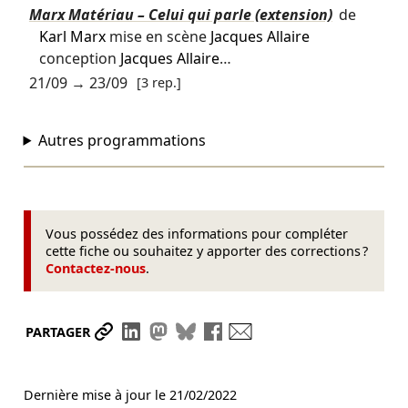
Marx Matériau – Celui qui parle (extension)
de
Karl Marx
mise en scène
Jacques Allaire
conception
Jacques Allaire
…
21/09
→
23/09
[3 rep.]
Autres programmations
Vous possédez des informations pour compléter
cette fiche ou souhaitez y apporter des corrections ?
Contactez-nous
.
Partager le lien
Partager sur LinkedIn
Partager sur Mastodon
Partager sur Bluesky
Partager sur Facebook
Envoyer par mail
PARTAGER
Dernière mise à jour le
21/02/2022