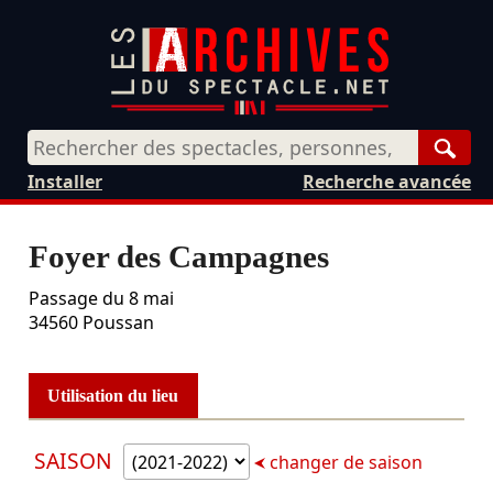
Rech
Installer
Recherche avancée
Foyer des Campagnes
Passage du 8 mai
34560
Poussan
Utilisation du lieu
SAISON
changer de saison