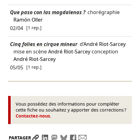
Que paso con las magdalenas ?
chorégraphie
Ramón Oller
02/04
[1 rep.]
Cinq folies en cirque mineur
d’
André Riot-Sarcey
mise en scène
André Riot-Sarcey
conception
André Riot-Sarcey
05/05
[1 rep.]
Vous possédez des informations pour compléter
cette fiche ou souhaitez y apporter des corrections ?
Contactez-nous
.
Partager le lien
Partager sur LinkedIn
Partager sur Mastodon
Partager sur Bluesky
Partager sur Facebook
Envoyer par mail
PARTAGER