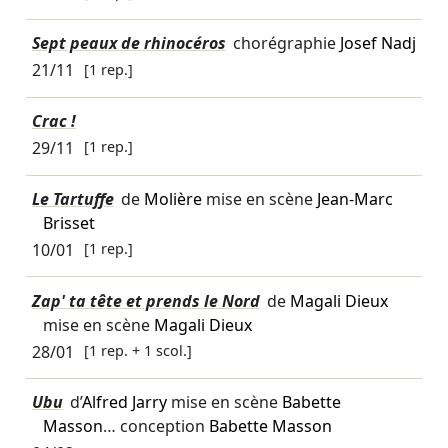
Sept peaux de rhinocéros
chorégraphie
Josef Nadj
21/11
[1 rep.]
Crac !
29/11
[1 rep.]
Le Tartuffe
de
Molière
mise en scène
Jean-Marc
Brisset
10/01
[1 rep.]
Zap' ta tête et prends le Nord
de
Magali Dieux
mise en scène
Magali Dieux
28/01
[1 rep. + 1 scol.]
Ubu
d’
Alfred Jarry
mise en scène
Babette
Masson
… conception
Babette Masson