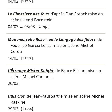
04/02
[1 rep.]
Le Cimetière des fous
d'après
Dan Franck
mise en
scène
Henri Bornstein
04/03
→
05/03
[2 rep.]
Mademoiselle Rose – ou le Langage des fleurs
de
Federico García Lorca
mise en scène
Michel
Cerda
14/03
[1 rep.]
L'Étrange Mister Knight
de
Bruce Ellison
mise en
scène
Michel Carcan
…
20/03
Huis clos
de
Jean-Paul Sartre
mise en scène
Michel
Raskine
29/03
[1 rep.]