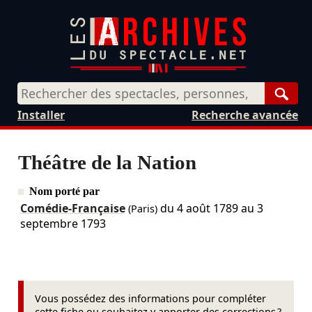
Rech
Installer
Recherche avancée
Théâtre de la Nation
Nom porté par
Comédie-Française
du
4 août 1789
au
3
(Paris)
septembre 1793
Vous possédez des informations pour compléter
cette fiche ou souhaitez y apporter des corrections ?