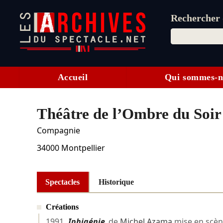
Rechercher d
Accueil
Qui sommes-n
Théâtre de l’Ombre du Soir
Compagnie
34000
Montpellier
Spectacles
Historique
Créations
1991
Iphigénie
de
Michel Azama
mise en scè