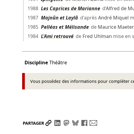
1988
Les Caprices de Marianne
d’
Alfred de M
1987
Majnûn et Laylâ
d'après
André Miquel
mi
1985
Pelléas et Mélisande
de
Maurice Maeter
1984
L'Ami retrouvé
de
Fred Uhlman
mise en 
Discipline
Théâtre
Vous possédez des informations pour compléter cet
Partager le lien
Partager sur LinkedIn
Partager sur Mastodon
Partager sur Bluesky
Partager sur Face
Envoyer par ma
PARTAGER