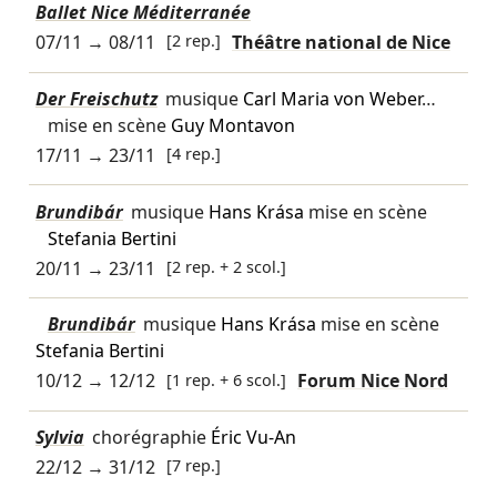
Ballet Nice Méditerranée
07/11
→
08/11
[2 rep.]
Théâtre national de Nice
Der Freischutz
musique
Carl Maria von Weber
…
mise en scène
Guy Montavon
17/11
→
23/11
[4 rep.]
Brundibár
musique
Hans Krása
mise en scène
Stefania Bertini
20/11
→
23/11
[2 rep. + 2 scol.]
Brundibár
musique
Hans Krása
mise en scène
Stefania Bertini
10/12
→
12/12
[1 rep. + 6 scol.]
Forum Nice Nord
Sylvia
chorégraphie
Éric Vu-An
22/12
→
31/12
[7 rep.]