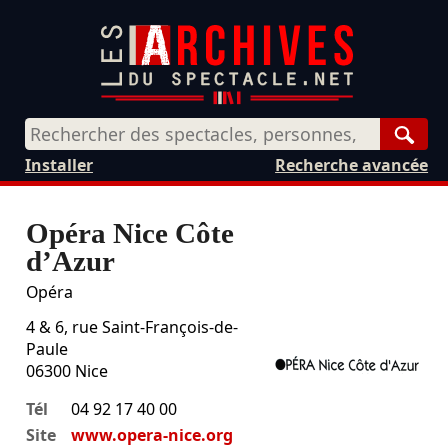
Rech
Installer
Recherche avancée
Opéra Nice Côte
d’Azur
Opéra
4 & 6, rue Saint-François-de-
Paule
06300
Nice
Tél
04 92 17 40 00
Site
www.opera-nice.org