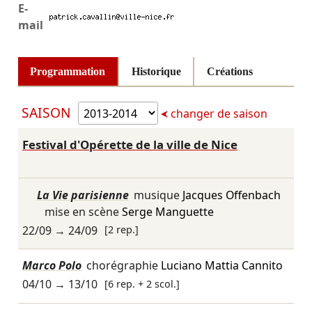
E-
mail
Programmation
Historique
Créations
SAISON
changer de saison
Festival d'Opérette de la ville de Nice
La Vie parisienne
musique
Jacques Offenbach
mise en scène
Serge Manguette
22/09
→
24/09
[2 rep.]
Marco Polo
chorégraphie
Luciano Mattia Cannito
04/10
→
13/10
[6 rep. + 2 scol.]