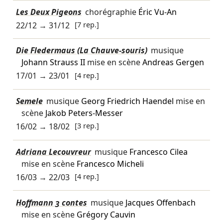
Les Deux Pigeons
chorégraphie
Éric Vu-An
22/12
→
31/12
[7 rep.]
Die Fledermaus (La Chauve-souris)
musique
Johann Strauss II
mise en scène
Andreas Gergen
17/01
→
23/01
[4 rep.]
Semele
musique
Georg Friedrich Haendel
mise en
scène
Jakob Peters-Messer
16/02
→
18/02
[3 rep.]
Adriana Lecouvreur
musique
Francesco Cilea
mise en scène
Francesco Micheli
16/03
→
22/03
[4 rep.]
Hoffmann 3 contes
musique
Jacques Offenbach
mise en scène
Grégory Cauvin