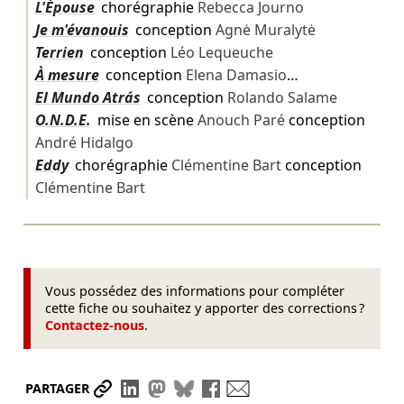
L'Épouse
chorégraphie
Rebecca Journo
Je m'évanouis
conception
Agnė Muralytė
Terrien
conception
Léo Lequeuche
À mesure
conception
Elena Damasio
…
El Mundo Atrás
conception
Rolando Salame
O.N.D.E.
mise en scène
Anouch Paré
conception
André Hidalgo
Eddy
chorégraphie
Clémentine Bart
conception
Clémentine Bart
Vous possédez des informations pour compléter
cette fiche ou souhaitez y apporter des corrections ?
Contactez-nous
.
Partager le lien
Partager sur LinkedIn
Partager sur Mastodon
Partager sur Bluesky
Partager sur Facebook
Envoyer par mail
PARTAGER