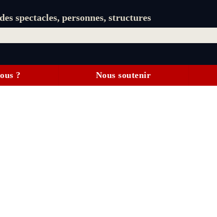
es spectacles, personnes, structures
ous ?
Nous soutenir