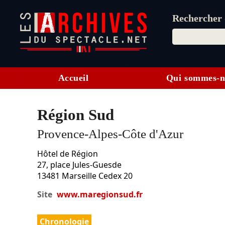
Rechercher d
Accueil
Qui sommes-n
Région Sud
Provence-Alpes-Côte d'Azur
Hôtel de Région
27, place Jules-Guesde
13481
Marseille Cedex 20
Site
www.maregionsud.fr
Chronologie