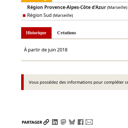
Région Provence-Alpes-Côte d'Azur
(Marseille)
Région Sud
(Marseille)
Historique
Créations
À partir de
juin 2018
Vous possédez des informations pour compléter cet
Partager le lien
Partager sur LinkedIn
Partager sur Mastodon
Partager sur Bluesky
Partager sur Face
Envoyer par ma
PARTAGER