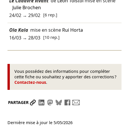
Le Cadavre vivant
de
Léon Tolstoï
mise en scène
Julie Brochen
24/02
→
29/02
[6 rep.]
Ola Kala
mise en scène
Rui Horta
16/03
→
28/03
[10 rep.]
Vous possédez des informations pour compléter
cette fiche ou souhaitez y apporter des corrections ?
Contactez-nous
.
Partager le lien
Partager sur LinkedIn
Partager sur Mastodon
Partager sur Bluesky
Partager sur Facebook
Envoyer par mail
PARTAGER
Dernière mise à jour le
5/05/2026