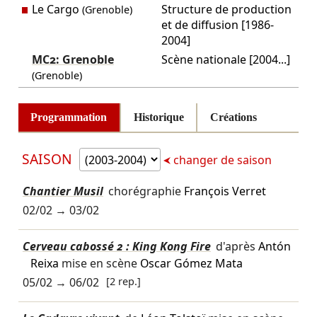
Le Cargo
Structure de production
(Grenoble)
et de diffusion [1986-
2004]
MC2: Grenoble
Scène nationale [2004...]
(Grenoble)
Programmation
Historique
Créations
SAISON
changer de saison
Chantier Musil
chorégraphie
François Verret
02/02
→
03/02
Cerveau cabossé 2 : King Kong Fire
d'après
Antón
Reixa
mise en scène
Oscar Gómez Mata
05/02
→
06/02
[2 rep.]