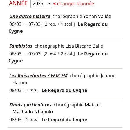
ANNÉE
changer d'année
Une autre histoire
chorégraphie
Yohan Vallée
06/03
→
07/03
[2 rep. + 1 scol.]
Le Regard du
Cygne
Sambistas
chorégraphie
Lisa Biscaro Balle
06/03
→
07/03
[2 rep. + 2 scol.]
Le Regard du
Cygne
Les Ruisselantes / FEM-FM
chorégraphie
Jehane
Hamm
08/03
[1 rep.]
Le Regard du Cygne
Sinais particulares
chorégraphie
Mai-Júli
Machado Nhapulo
08/03
[1 rep.]
Le Regard du Cygne