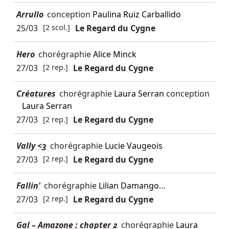
Arrullo
conception
Paulina Ruiz Carballido
25/03
[2 scol.]
Le Regard du Cygne
Hero
chorégraphie
Alice Minck
27/03
[2 rep.]
Le Regard du Cygne
Créatures
chorégraphie
Laura Serran
conception
Laura Serran
27/03
[2 rep.]
Le Regard du Cygne
Vally <3
chorégraphie
Lucie Vaugeois
27/03
[2 rep.]
Le Regard du Cygne
Fallin'
chorégraphie
Lilian Damango
…
27/03
[2 rep.]
Le Regard du Cygne
Gal – Amazone : chapter 2
chorégraphie
Laura