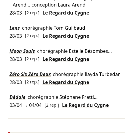
Arend
… conception
Laura Arend
28/03
[2 rep.]
Le Regard du Cygne
Lens
chorégraphie
Tom Guilbaud
28/03
[2 rep.]
Le Regard du Cygne
Moon Souls
chorégraphie
Estelle Bézombes
…
28/03
[2 rep.]
Le Regard du Cygne
Zéro Six Zéro Deux
chorégraphie
Ilayda Turbedar
28/03
[2 rep.]
Le Regard du Cygne
Dédale
chorégraphie
Stéphane Fratti
…
03/04
→
04/04
[2 rep.]
Le Regard du Cygne