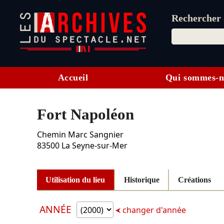
Rechercher d
Accueil
Qui sommes-n
Fort Napoléon
Chemin Marc Sangnier
83500
La Seyne-sur-Mer
Utilisation du lieu
Historique
Créations
ANNÉE
changer d'année