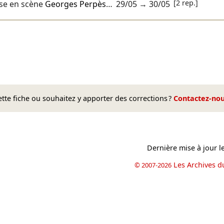
[2 rep.]
se en scène
Georges Perpès
…
29/05
→
30/05
te fiche ou souhaitez y apporter des corrections ?
Contactez-no
Dernière mise à jour l
Les Archives d
© 2007-2026
book
il