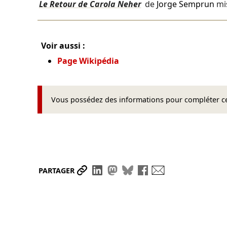
Le Retour de Carola Neher
de
Jorge Semprun
mi
Voir aussi :
Page Wikipédia
Vous possédez des informations pour compléter cet
Partager le lien
Partager sur LinkedIn
Partager sur Mastodon
Partager sur Bluesky
Partager sur Face
Envoyer par ma
PARTAGER