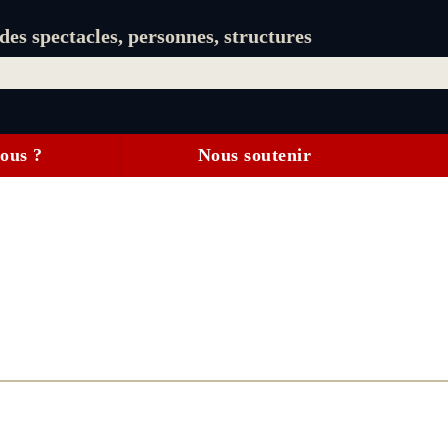
es spectacles, personnes, structures
ous ?
Nous soutenir