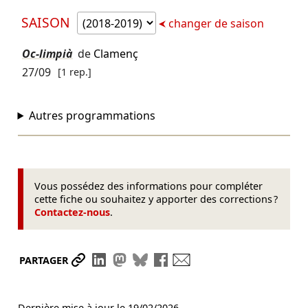
SAISON
changer de saison
Oc-limpià
de
Clamenç
27/09
[1 rep.]
Autres programmations
Vous possédez des informations pour compléter
cette fiche ou souhaitez y apporter des corrections ?
Contactez-nous
.
Partager le lien
Partager sur LinkedIn
Partager sur Mastodon
Partager sur Bluesky
Partager sur Facebook
Envoyer par mail
PARTAGER
Dernière mise à jour le
19/02/2026