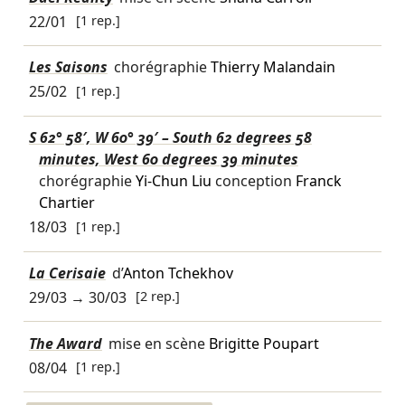
22/01
[1 rep.]
Les Saisons
chorégraphie
Thierry Malandain
25/02
[1 rep.]
S 62° 58′, W 60° 39′ – South 62 degrees 58
minutes, West 60 degrees 39 minutes
chorégraphie
Yi-Chun Liu
conception
Franck
Chartier
18/03
[1 rep.]
La Cerisaie
d’
Anton Tchekhov
29/03
→
30/03
[2 rep.]
The Award
mise en scène
Brigitte Poupart
08/04
[1 rep.]