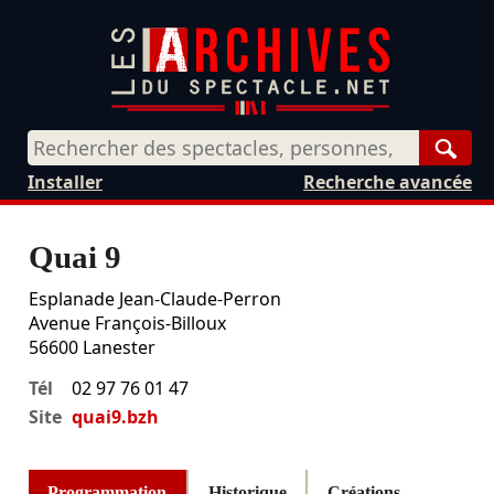
Rech
Installer
Recherche avancée
Quai 9
Esplanade Jean-Claude-Perron
Avenue François-Billoux
56600
Lanester
Tél
02 97 76 01 47
Site
quai9.bzh
Programmation
Historique
Créations