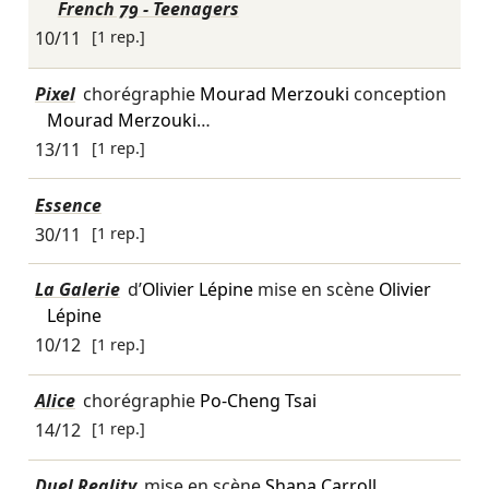
French 79 - Teenagers
10/11
[1 rep.]
Pixel
chorégraphie
Mourad Merzouki
conception
Mourad Merzouki
…
13/11
[1 rep.]
Essence
30/11
[1 rep.]
La Galerie
d’
Olivier Lépine
mise en scène
Olivier
Lépine
10/12
[1 rep.]
Alice
chorégraphie
Po-Cheng Tsai
14/12
[1 rep.]
Duel Reality
mise en scène
Shana Carroll