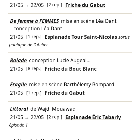
21/05
→
22/05
[2 rep.]
Friche du Gabut
De femme à FEMMES
mise en scène
Léa Dant
conception
Léa Dant
21/05
[1 rep.]
Esplanade Tour Saint-Nicolas
sortie
publique de l'atelier
Balade
conception
Lucie Augeai
…
21/05
[8 rep.]
Friche du Bout Blanc
Fragile
mise en scène
Barthélemy Bompard
21/05
[1 rep.]
Friche du Gabut
Littoral
de
Wajdi Mouawad
21/05
→
22/05
[2 rep.]
Esplanade Éric Tabarly
épisode 1