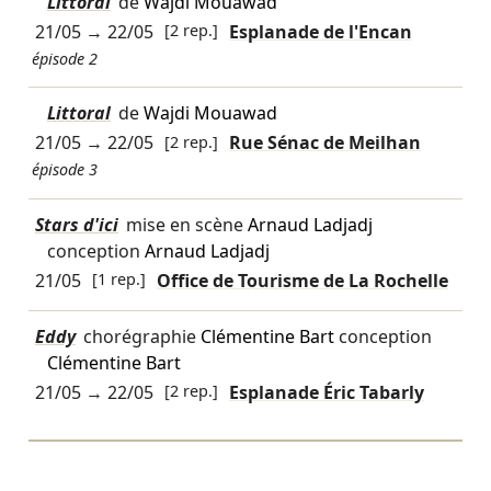
Littoral
de
Wajdi Mouawad
21/05
→
22/05
[2 rep.]
Esplanade de l'Encan
épisode 2
Littoral
de
Wajdi Mouawad
21/05
→
22/05
[2 rep.]
Rue Sénac de Meilhan
épisode 3
Stars d'ici
mise en scène
Arnaud Ladjadj
conception
Arnaud Ladjadj
21/05
[1 rep.]
Office de Tourisme de La Rochelle
Eddy
chorégraphie
Clémentine Bart
conception
Clémentine Bart
21/05
→
22/05
[2 rep.]
Esplanade Éric Tabarly