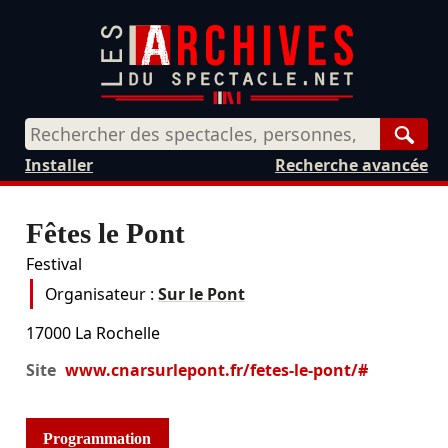
Rech
Installer
Recherche avancée
Fêtes le Pont
Festival
Organisateur :
Sur le Pont
17000
La Rochelle
Site
www.cnarsurlepont.fr/fetes-le-pont/#
Programmation