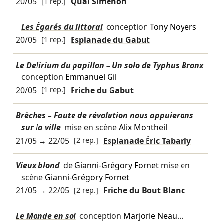
20/05
[1 rep.]
Quai Simenon
Les Égarés du littoral
conception
Tony Noyers
20/05
[1 rep.]
Esplanade du Gabut
Le Delirium du papillon – Un solo de Typhus Bronx
conception
Emmanuel Gil
20/05
[1 rep.]
Friche du Gabut
Brèches – Faute de révolution nous appuierons
sur la ville
mise en scène
Alix Montheil
21/05
→
22/05
[2 rep.]
Esplanade Éric Tabarly
Vieux blond
de
Gianni-Grégory Fornet
mise en
scène
Gianni-Grégory Fornet
21/05
→
22/05
[2 rep.]
Friche du Bout Blanc
Le Monde en soi
conception
Marjorie Neau
…