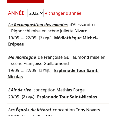
ANNÉE
changer d'année
La Recomposition des mondes
d’
Alessandro
Pignocchi
mise en scène
Juliette Nivard
19/05
→
22/05
[3 rep.]
Médiathèque Michel-
Crépeau
Ma montagne
de
Françoise Guillaumond
mise en
scène
Françoise Guillaumond
19/05
→
22/05
[2 rep.]
Esplanade Tour Saint-
Nicolas
L'Air de rien
conception
Mathias Forge
20/05
[2 rep.]
Esplanade Tour Saint-Nicolas
Les Égarés du littoral
conception
Tony Noyers