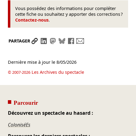
Vous possédez des informations pour compléter
cette fiche ou souhaitez y apporter des corrections ?
Contactez-nous
.
Partager le lien
Partager sur LinkedIn
Partager sur Mastodon
Partager sur Bluesky
Partager sur Facebook
Envoyer par mail
PARTAGER
Dernière mise à jour le
8/05/2026
Les Archives du spectacle
© 2007-2026
Parcourir
Découvrez un spectacle au hasard :
ColoniséEs
Parcourez les derniers spectacles :