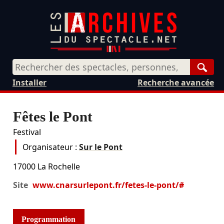
Rech
Installer
Recherche avancée
Fêtes le Pont
Festival
Organisateur :
Sur le Pont
17000
La Rochelle
Site
www.cnarsurlepont.fr/fetes-le-pont/#
Programmation