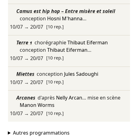
Camus est hip hop – Entre misère et soleil
conception
Hosni M'hanna
…
10/07
→
20/07
[10 rep.]
Terre 1
chorégraphie
Thibaut Eiferman
conception
Thibaut Eiferman
…
10/07
→
20/07
[10 rep.]
Miettes
conception
Jules Sadoughi
10/07
→
20/07
[10 rep.]
Arcanes
d'après
Nelly Arcan
… mise en scène
Manon Worms
10/07
→
20/07
[10 rep.]
Autres programmations