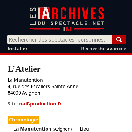
Rech
Installer
Recherche avancée
L’Atelier
La Manutention
4, rue des Escaliers-Sainte-Anne
84000
Avignon
Site
naif-production.fr
Chronologie
La Manutention
Lieu
(Avignon)