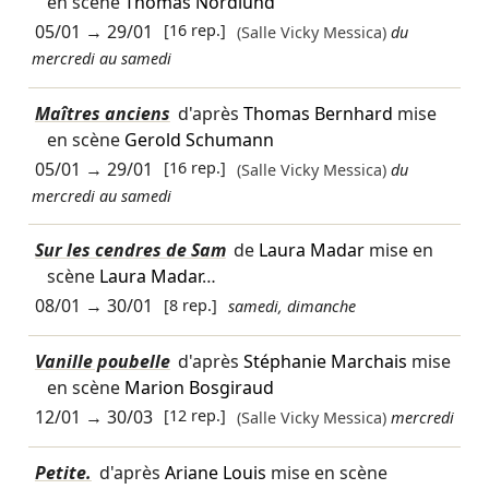
en scène
Thomas Nordlund
05/01
→
29/01
[16 rep.]
(Salle Vicky Messica)
du
mercredi au samedi
Maîtres anciens
d'après
Thomas Bernhard
mise
en scène
Gerold Schumann
05/01
→
29/01
[16 rep.]
(Salle Vicky Messica)
du
mercredi au samedi
Sur les cendres de Sam
de
Laura Madar
mise en
scène
Laura Madar
…
08/01
→
30/01
[8 rep.]
samedi, dimanche
Vanille poubelle
d'après
Stéphanie Marchais
mise
en scène
Marion Bosgiraud
12/01
→
30/03
[12 rep.]
(Salle Vicky Messica)
mercredi
Petite.
d'après
Ariane Louis
mise en scène