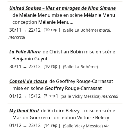
United Snakes – Vies et mirages de Nina Simone
de
Mélanie Menu
mise en scène
Mélanie Menu
conception
Mélanie Menu
…
30/11
→
22/12
[10 rep.]
(Salle La Bohème)
mardi,
mercredi
La Folle Allure
de
Christian Bobin
mise en scène
Benjamin Guyot
30/11
→
22/12
[10 rep.]
(Salle La Bohème)
Conseil de classe
de
Geoffrey Rouge-Carrassat
mise en scène
Geoffrey Rouge-Carrassat
01/12
→
15/12
[3 rep.]
(Salle Vicky Messica)
mercredi
My Dead Bird
de
Victoire Belezy
… mise en scène
Marion Guerrero
conception
Victoire Belezy
01/12
→
23/12
[14 rep.]
(Salle Vicky Messica)
du