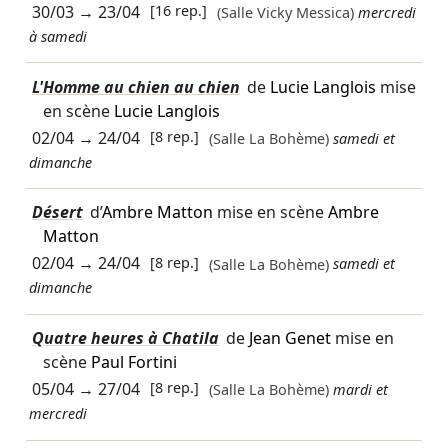
30/03
→
23/04
[16 rep.]
(Salle Vicky Messica)
mercredi
à samedi
L'Homme au chien au chien
de
Lucie Langlois
mise
en scène
Lucie Langlois
02/04
→
24/04
[8 rep.]
(Salle La Bohème)
samedi et
dimanche
Désert
d’
Ambre Matton
mise en scène
Ambre
Matton
02/04
→
24/04
[8 rep.]
(Salle La Bohème)
samedi et
dimanche
Quatre heures à Chatila
de
Jean Genet
mise en
scène
Paul Fortini
05/04
→
27/04
[8 rep.]
(Salle La Bohème)
mardi et
mercredi