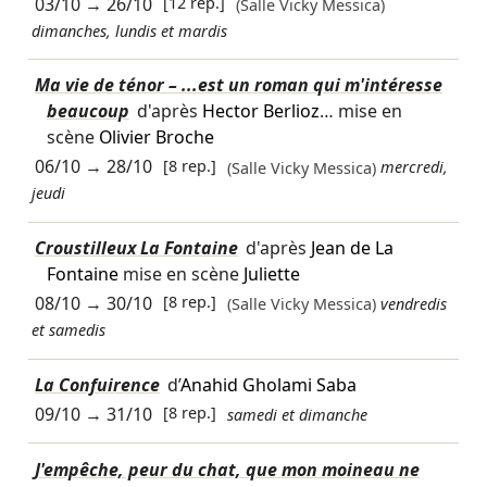
03/10
→
26/10
[12 rep.]
(Salle Vicky Messica)
dimanches, lundis et mardis
Ma vie de ténor – ...est un roman qui m'intéresse
beaucoup
d'après
Hector Berlioz
… mise en
scène
Olivier Broche
06/10
→
28/10
[8 rep.]
(Salle Vicky Messica)
mercredi,
jeudi
Croustilleux La Fontaine
d'après
Jean de La
Fontaine
mise en scène
Juliette
08/10
→
30/10
[8 rep.]
(Salle Vicky Messica)
vendredis
et samedis
La Confuirence
d’
Anahid Gholami Saba
09/10
→
31/10
[8 rep.]
samedi et dimanche
J'empêche, peur du chat, que mon moineau ne