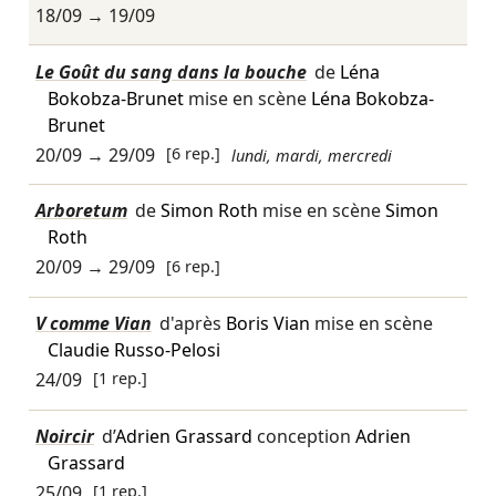
18/09
→
19/09
Le Goût du sang dans la bouche
de
Léna
Bokobza-Brunet
mise en scène
Léna Bokobza-
Brunet
20/09
→
29/09
[6 rep.]
lundi, mardi, mercredi
Arboretum
de
Simon Roth
mise en scène
Simon
Roth
20/09
→
29/09
[6 rep.]
V comme Vian
d'après
Boris Vian
mise en scène
Claudie Russo-Pelosi
24/09
[1 rep.]
Noircir
d’
Adrien Grassard
conception
Adrien
Grassard
25/09
[1 rep.]