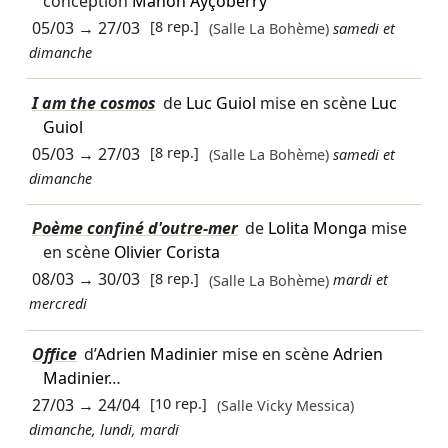
conception
Manon Ayçoberry
05/03
→
27/03
[8 rep.]
(Salle La Bohème)
samedi et
dimanche
I am the cosmos
de
Luc Guiol
mise en scène
Luc
Guiol
05/03
→
27/03
[8 rep.]
(Salle La Bohème)
samedi et
dimanche
Poème confiné d'outre-mer
de
Lolita Monga
mise
en scène
Olivier Corista
08/03
→
30/03
[8 rep.]
(Salle La Bohème)
mardi et
mercredi
Office
d’
Adrien Madinier
mise en scène
Adrien
Madinier
…
27/03
→
24/04
[10 rep.]
(Salle Vicky Messica)
dimanche, lundi, mardi