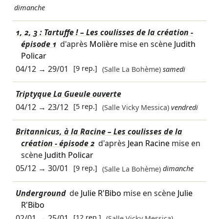
dimanche
1, 2, 3 : Tartuffe ! – Les coulisses de la création -
épisode 1
d'après
Molière
mise en scène
Judith
Policar
04/12
→
29/01
[9 rep.]
(Salle La Bohème)
samedi
Triptyque La Gueule ouverte
04/12
→
23/12
[5 rep.]
(Salle Vicky Messica)
vendredi
Britannicus, à la Racine – Les coulisses de la
création - épisode 2
d'après
Jean Racine
mise en
scène
Judith Policar
05/12
→
30/01
[9 rep.]
(Salle La Bohème)
dimanche
Underground
de
Julie R'Bibo
mise en scène
Julie
R'Bibo
02/01
→
25/01
[12 rep.]
(Salle Vicky Messica)