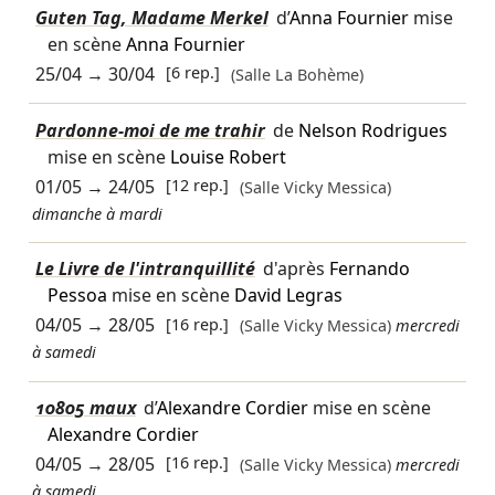
Guten Tag, Madame Merkel
d’
Anna Fournier
mise
en scène
Anna Fournier
25/04
→
30/04
[6 rep.]
(Salle La Bohème)
Pardonne-moi de me trahir
de
Nelson Rodrigues
mise en scène
Louise Robert
01/05
→
24/05
[12 rep.]
(Salle Vicky Messica)
dimanche à mardi
Le Livre de l'intranquillité
d'après
Fernando
Pessoa
mise en scène
David Legras
04/05
→
28/05
[16 rep.]
(Salle Vicky Messica)
mercredi
à samedi
10805 maux
d’
Alexandre Cordier
mise en scène
Alexandre Cordier
04/05
→
28/05
[16 rep.]
(Salle Vicky Messica)
mercredi
à samedi