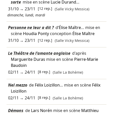
sorte
mise en scène
Lucie Durand
…
31/10
→
23/11
[12 rep.]
(Salle Vicky Messica)
dimanche, lundi, mardi
Personne ne leur a dit ?
d’
Élise Maître
… mise en
scène
Houdia Ponty
conception
Élise Maître
31/10
→
23/11
[12 rep.]
(Salle Vicky Messica)
Le Théâtre de l'amante anglaise
d'après
Marguerite Duras
mise en scène
Pierre-Marie
Baudoin
02/11
→
24/11
[8 rep.]
(Salle La Bohème)
Nel mezzo
de
Félix Loizillon
… mise en scène
Félix
Loizillon
02/11
→
24/11
[8 rep.]
(Salle La Bohème)
Démons
de
Lars Norén
mise en scène
Matthieu