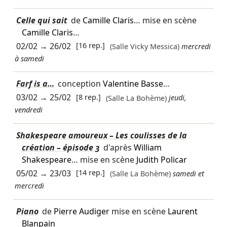
Celle qui sait
de
Camille Claris
… mise en scène
Camille Claris
…
02/02
→
26/02
[16 rep.]
(Salle Vicky Messica)
mercredi
à samedi
Farf is a…
conception
Valentine Basse
…
03/02
→
25/02
[8 rep.]
(Salle La Bohème)
jeudi,
vendredi
Shakespeare amoureux – Les coulisses de la
création – épisode 3
d'après
William
Shakespeare
… mise en scène
Judith Policar
05/02
→
23/03
[14 rep.]
(Salle La Bohème)
samedi et
mercredi
Piano
de
Pierre Audiger
mise en scène
Laurent
Blanpain