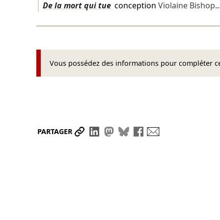
De la mort qui tue
conception
Violaine Bishop
Vous possédez des informations pour compléter cet
Partager le lien
Partager sur LinkedIn
Partager sur Mastodon
Partager sur Bluesky
Partager sur Face
Envoyer par ma
PARTAGER