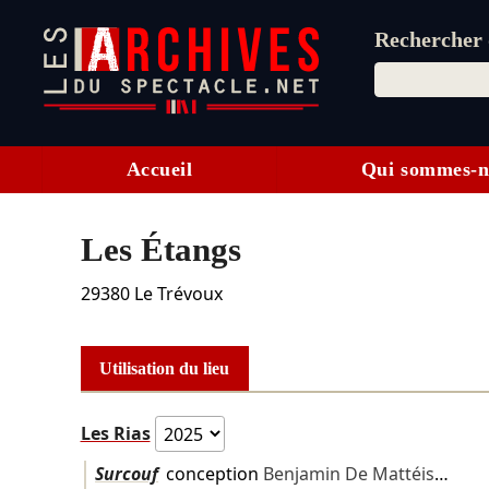
Rechercher d
Accueil
Qui sommes-n
Les Étangs
29380
Le Trévoux
Utilisation du lieu
Les Rias
Surcouf
conception
Benjamin De Mattéis
…