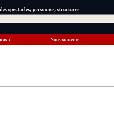
es spectacles, personnes, structures
ous ?
Nous soutenir