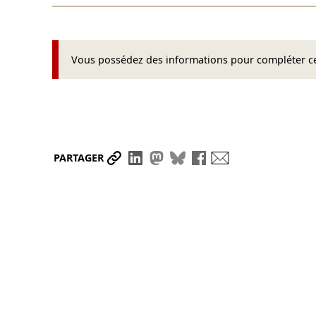
Vous possédez des informations pour compléter cet
Partager le lien
Partager sur LinkedIn
Partager sur Mastodon
Partager sur Bluesky
Partager sur Face
Envoyer par ma
PARTAGER