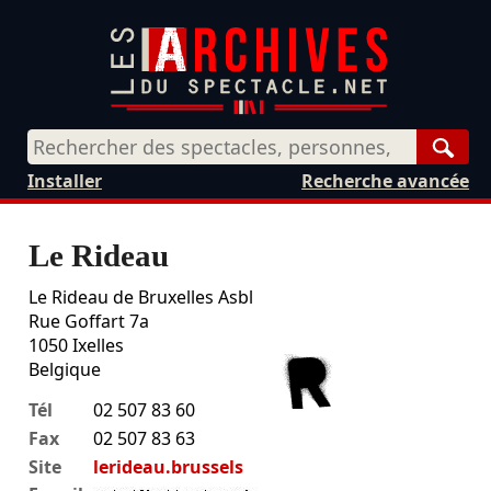
Rech
Installer
Recherche avancée
Le Rideau
Le Rideau de Bruxelles Asbl
Rue Goffart 7a
1050
Ixelles
Belgique
Tél
02 507 83 60
Fax
02 507 83 63
Site
lerideau.brussels