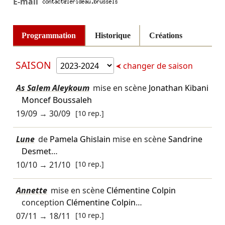
E-mail
Programmation
Historique
Créations
SAISON
changer de saison
As Salem Aleykoum
mise en scène
Jonathan Kibani
Moncef Boussaleh
19/09
→
30/09
[10 rep.]
Lune
de
Pamela Ghislain
mise en scène
Sandrine
Desmet
…
10/10
→
21/10
[10 rep.]
Annette
mise en scène
Clémentine Colpin
conception
Clémentine Colpin
…
07/11
→
18/11
[10 rep.]