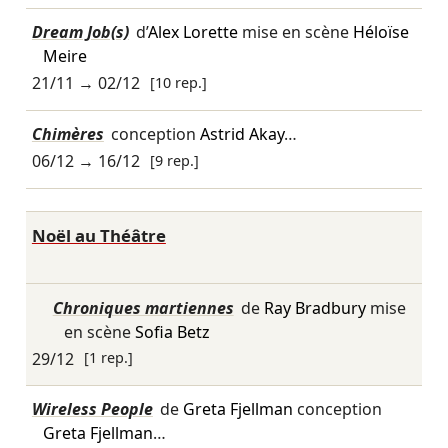
Dream Job(s)
d’
Alex Lorette
mise en scène
Héloïse
Meire
21/11
→
02/12
[10 rep.]
Chimères
conception
Astrid Akay
…
06/12
→
16/12
[9 rep.]
Noël au Théâtre
Chroniques martiennes
de
Ray Bradbury
mise
en scène
Sofia Betz
29/12
[1 rep.]
Wireless People
de
Greta Fjellman
conception
Greta Fjellman
…