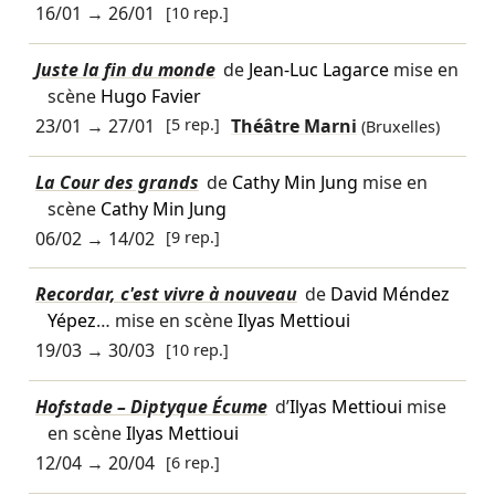
16/01
→
26/01
[10 rep.]
Juste la fin du monde
de
Jean-Luc Lagarce
mise en
scène
Hugo Favier
23/01
→
27/01
[5 rep.]
Théâtre Marni
(Bruxelles)
La Cour des grands
de
Cathy Min Jung
mise en
scène
Cathy Min Jung
06/02
→
14/02
[9 rep.]
Recordar, c'est vivre à nouveau
de
David Méndez
Yépez
… mise en scène
Ilyas Mettioui
19/03
→
30/03
[10 rep.]
Hofstade – Diptyque Écume
d’
Ilyas Mettioui
mise
en scène
Ilyas Mettioui
12/04
→
20/04
[6 rep.]