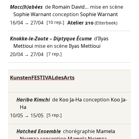
Macc(h)abées
de
Romain David
… mise en scène
Sophie Warnant
conception
Sophie Warnant
16/04
→
27/04
[10 rep.]
Atelier 210
(Etterbeek)
Knokke-le-Zoute – Diptyque Écume
d’
Ilyas
Mettioui
mise en scène
Ilyas Mettioui
20/04
→
27/04
[7 rep.]
KunstenFESTIVALdesArts
Haribo Kimchi
de
Koo Ja-Ha
conception
Koo Ja-
Ha
10/05
→
15/05
[5 rep.]
Hatched Ensemble
chorégraphie
Mamela
Nyamza
conception
Mamela Nyamza