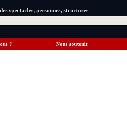
es spectacles, personnes, structures
ous ?
Nous soutenir