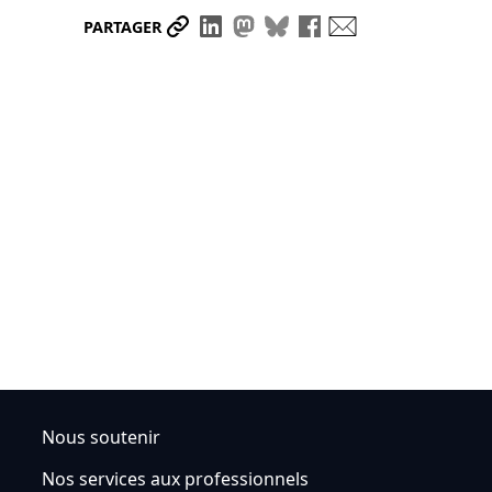
Partager le lien
Partager sur LinkedIn
Partager sur Mastodon
Partager sur Bluesky
Partager sur Face
Envoyer par ma
PARTAGER
Nous soutenir
Nos services aux professionnels