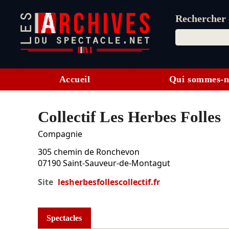
Rechercher d
Accueil
Qui sommes-n
Collectif Les Herbes Folles
Compagnie
305 chemin de Ronchevon
07190
Saint-Sauveur-de-Montagut
Site
lesherbesfollescollectif.fr
Spectacles