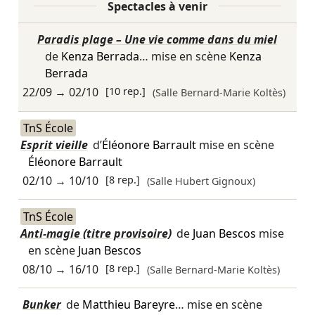
Spectacles à venir
Paradis plage – Une vie comme dans du miel
de
Kenza Berrada
… mise en scène
Kenza
Berrada
22/09
→
02/10
[10 rep.]
(Salle Bernard-Marie Koltès)
TnS École
Esprit vieille
d’
Éléonore Barrault
mise en scène
Éléonore Barrault
02/10
→
10/10
[8 rep.]
(Salle Hubert Gignoux)
TnS École
Anti-magie (titre provisoire)
de
Juan Bescos
mise
en scène
Juan Bescos
08/10
→
16/10
[8 rep.]
(Salle Bernard-Marie Koltès)
Bunker
de
Matthieu Bareyre
… mise en scène