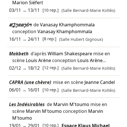
Marion Siéfert
03/11
→
13/11
[10 rep.]
(Salle Bernard-Marie Koltès)
ສຽງຂອງຍ່າ
de
Vanasay Khamphommala
conception
Vanasay Khamphommala
16/11
→
24/11
[8 rep.]
(Salle Hubert Gignoux)
Makbeth
d'après
William Shakespeare
mise en
scène
Louis Arène
conception
Louis Arène
…
02/12
→
18/12
[12 rep.]
(Salle Bernard-Marie Koltès)
CAPRA (une chèvre)
mise en scène
Jeanne Candel
06/01
→
16/01
[10 rep.]
(Salle Bernard-Marie Koltès)
Les Indésirables
de
Marvin M'toumo
mise en
scène
Marvin M'toumo
conception
Marvin
M'toumo
19/01
→
29/01
[10 rep.]
Espace Klaus Michael