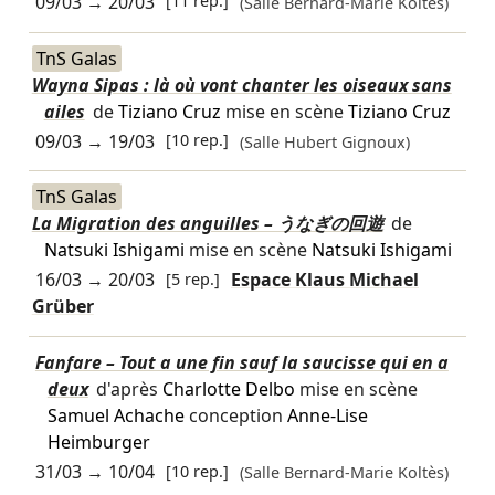
09/03
→
20/03
[11 rep.]
(Salle Bernard-Marie Koltès)
TnS Galas
Wayna Sipas : là où vont chanter les oiseaux sans
ailes
de
Tiziano Cruz
mise en scène
Tiziano Cruz
09/03
→
19/03
[10 rep.]
(Salle Hubert Gignoux)
TnS Galas
La Migration des anguilles – うなぎの回遊
de
Natsuki Ishigami
mise en scène
Natsuki Ishigami
16/03
→
20/03
[5 rep.]
Espace Klaus Michael
Grüber
Fanfare – Tout a une fin sauf la saucisse qui en a
deux
d'après
Charlotte Delbo
mise en scène
Samuel Achache
conception
Anne-Lise
Heimburger
31/03
→
10/04
[10 rep.]
(Salle Bernard-Marie Koltès)