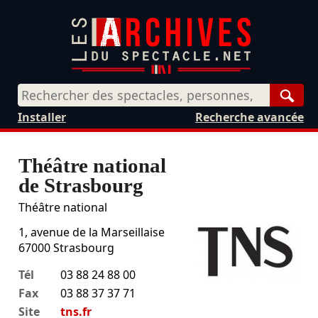
Rech
Installer
Recherche avancée
Théâtre national
de Strasbourg
Théâtre national
1, avenue de la Marseillaise
67000
Strasbourg
Tél
03 88 24 88 00
Fax
03 88 37 37 71
Site
tns.fr