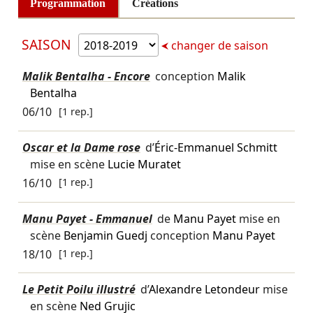
Programmation
Créations
SAISON
changer de saison
Malik Bentalha - Encore
conception
Malik
Bentalha
06/10
[1 rep.]
Oscar et la Dame rose
d’
Éric-Emmanuel Schmitt
mise en scène
Lucie Muratet
16/10
[1 rep.]
Manu Payet - Emmanuel
de
Manu Payet
mise en
scène
Benjamin Guedj
conception
Manu Payet
18/10
[1 rep.]
Le Petit Poilu illustré
d’
Alexandre Letondeur
mise
en scène
Ned Grujic