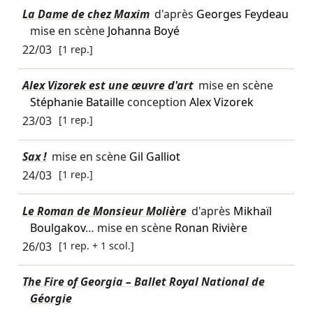
La Dame de chez Maxim
d'après
Georges Feydeau
mise en scène
Johanna Boyé
22/03
[1 rep.]
Alex Vizorek est une œuvre d'art
mise en scène
Stéphanie Bataille
conception
Alex Vizorek
23/03
[1 rep.]
Sax !
mise en scène
Gil Galliot
24/03
[1 rep.]
Le Roman de Monsieur Molière
d'après
Mikhaïl
Boulgakov
… mise en scène
Ronan Rivière
26/03
[1 rep. + 1 scol.]
The Fire of Georgia – Ballet Royal National de
Géorgie