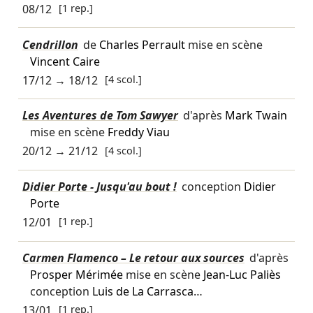
08/12
[1 rep.]
Cendrillon
de
Charles Perrault
mise en scène
Vincent Caire
17/12
→
18/12
[4 scol.]
Les Aventures de Tom Sawyer
d'après
Mark Twain
mise en scène
Freddy Viau
20/12
→
21/12
[4 scol.]
Didier Porte - Jusqu'au bout !
conception
Didier
Porte
12/01
[1 rep.]
Carmen Flamenco – Le retour aux sources
d'après
Prosper Mérimée
mise en scène
Jean-Luc Paliès
conception
Luis de La Carrasca
…
13/01
[1 rep.]