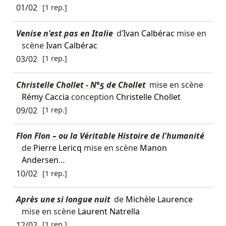
01/02
[1 rep.]
Venise n'est pas en Italie
d’
Ivan Calbérac
mise en
scène
Ivan Calbérac
03/02
[1 rep.]
Christelle Chollet - N°5 de Chollet
mise en scène
Rémy Caccia
conception
Christelle Chollet
09/02
[1 rep.]
Flon Flon – ou la Véritable Histoire de l'humanité
de
Pierre Lericq
mise en scène
Manon
Andersen
…
10/02
[1 rep.]
Après une si longue nuit
de
Michèle Laurence
mise en scène
Laurent Natrella
12/02
[1 rep.]