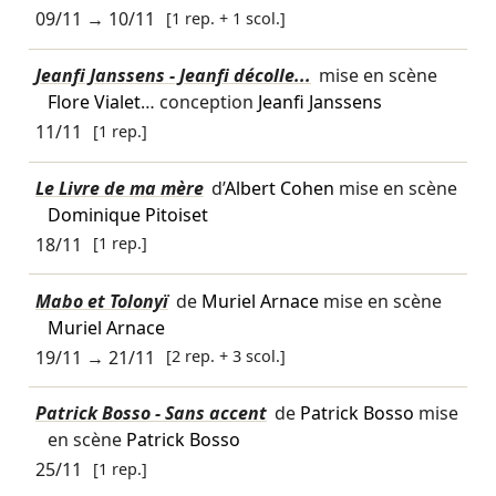
09/11
→
10/11
[1 rep. + 1 scol.]
Jeanfi Janssens - Jeanfi décolle...
mise en scène
Flore Vialet
… conception
Jeanfi Janssens
11/11
[1 rep.]
Le Livre de ma mère
d’
Albert Cohen
mise en scène
Dominique Pitoiset
18/11
[1 rep.]
Mabo et Tolonyï
de
Muriel Arnace
mise en scène
Muriel Arnace
19/11
→
21/11
[2 rep. + 3 scol.]
Patrick Bosso - Sans accent
de
Patrick Bosso
mise
en scène
Patrick Bosso
25/11
[1 rep.]