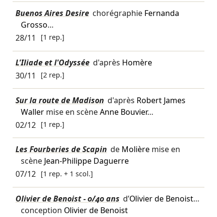
Buenos Aires Desire
chorégraphie
Fernanda
Grosso
…
28/11
[1 rep.]
L'Iliade et l'Odyssée
d'après
Homère
30/11
[2 rep.]
Sur la route de Madison
d'après
Robert James
Waller
mise en scène
Anne Bouvier
…
02/12
[1 rep.]
Les Fourberies de Scapin
de
Molière
mise en
scène
Jean-Philippe Daguerre
07/12
[1 rep. + 1 scol.]
Olivier de Benoist - 0/40 ans
d’
Olivier de Benoist
…
conception
Olivier de Benoist