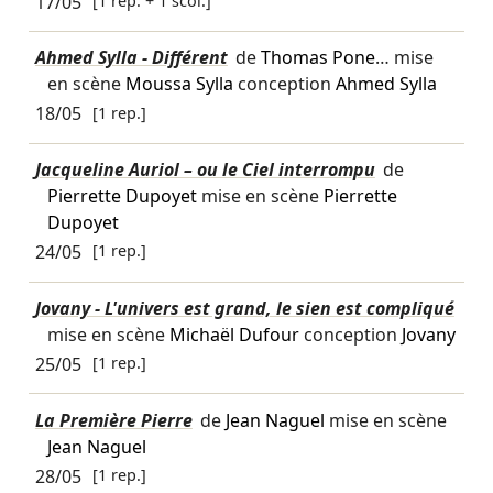
17/05
[1 rep. + 1 scol.]
Ahmed Sylla - Différent
de
Thomas Pone
… mise
en scène
Moussa Sylla
conception
Ahmed Sylla
18/05
[1 rep.]
Jacqueline Auriol – ou le Ciel interrompu
de
Pierrette Dupoyet
mise en scène
Pierrette
Dupoyet
24/05
[1 rep.]
Jovany - L'univers est grand, le sien est compliqué
mise en scène
Michaël Dufour
conception
Jovany
25/05
[1 rep.]
La Première Pierre
de
Jean Naguel
mise en scène
Jean Naguel
28/05
[1 rep.]