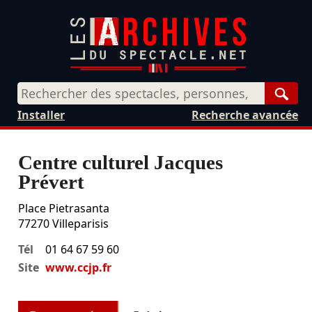
Rech
Installer
Recherche avancée
Centre culturel Jacques
Prévert
Place Pietrasanta
77270
Villeparisis
Tél
01 64 67 59 60
Site
www.ccjp.fr