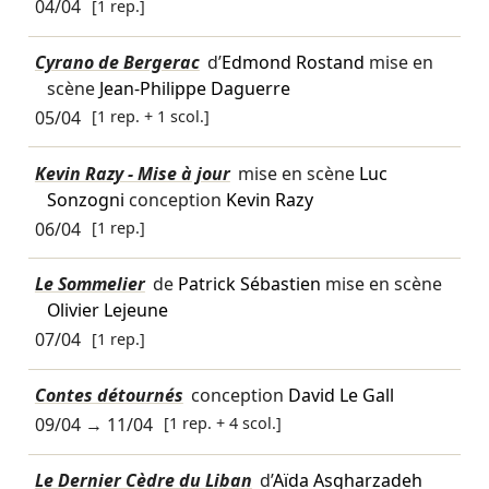
04/04
[1 rep.]
Cyrano de Bergerac
d’
Edmond Rostand
mise en
scène
Jean-Philippe Daguerre
05/04
[1 rep. + 1 scol.]
Kevin Razy - Mise à jour
mise en scène
Luc
Sonzogni
conception
Kevin Razy
06/04
[1 rep.]
Le Sommelier
de
Patrick Sébastien
mise en scène
Olivier Lejeune
07/04
[1 rep.]
Contes détournés
conception
David Le Gall
09/04
→
11/04
[1 rep. + 4 scol.]
Le Dernier Cèdre du Liban
d’
Aïda Asgharzadeh