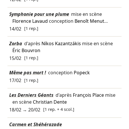
Symphonie pour une plume
mise en scène
Florence Lavaud
conception
Benoît Menut
…
14/02
[1 rep.]
Zorba
d'après
Níkos Kazantzákis
mise en scène
Éric Bouvron
15/02
[1 rep.]
Même pas mort !
conception
Popeck
17/02
[1 rep.]
Les Derniers Géants
d'après
François Place
mise
en scène
Christian Dente
18/02
→
20/02
[1 rep. + 4 scol.]
Carmen et Shéhérazade