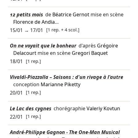
12 petits mois
de
Béatrice Gernot
mise en scène
Florence de Andia
…
15/01
→
17/01
[1 rep. + 4 scol.]
On ne voyait que le bonheur
d'après
Grégoire
Delacourt
mise en scène
Gregori Baquet
18/01
[1 rep.]
Vivaldi-Piazzolla – Saisons : d'un rivage à l'autre
conception
Marianne Piketty
20/01
[1 rep.]
Le Lac des cygnes
chorégraphie
Valeriy Kovtun
22/01
[1 rep.]
André-Philippe Gagnon - The One-Man Musical