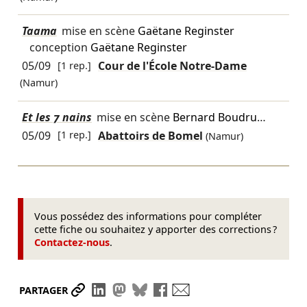
Taama
mise en scène
Gaëtane Reginster
conception
Gaëtane Reginster
05/09
[1 rep.]
Cour de l'École Notre-Dame
(Namur)
Et les 7 nains
mise en scène
Bernard Boudru
…
05/09
[1 rep.]
Abattoirs de Bomel
(Namur)
Vous possédez des informations pour compléter
cette fiche ou souhaitez y apporter des corrections ?
Contactez-nous
.
Partager le lien
Partager sur LinkedIn
Partager sur Mastodon
Partager sur Bluesky
Partager sur Facebook
Envoyer par mail
PARTAGER