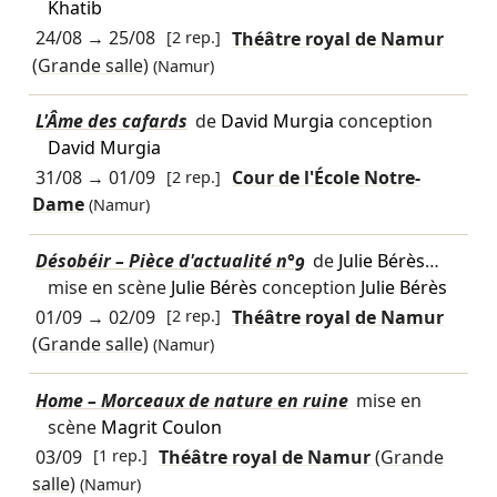
Khatib
24/08
→
25/08
[2 rep.]
Théâtre royal de Namur
(Grande salle)
(Namur)
L'Âme des cafards
de
David Murgia
conception
David Murgia
31/08
→
01/09
[2 rep.]
Cour de l'École Notre-
Dame
(Namur)
Désobéir – Pièce d'actualité n°9
de
Julie Bérès
…
mise en scène
Julie Bérès
conception
Julie Bérès
01/09
→
02/09
[2 rep.]
Théâtre royal de Namur
(Grande salle)
(Namur)
Home – Morceaux de nature en ruine
mise en
scène
Magrit Coulon
03/09
[1 rep.]
Théâtre royal de Namur
(Grande
salle)
(Namur)