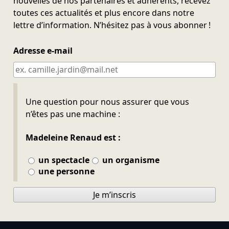
nouvelles de nos partenaires et adhérents, recevez
toutes ces actualités et plus encore dans notre
lettre d’information. N’hésitez pas à vous abonner !
Adresse e-mail
Ne pas remplir
Une question pour nous assurer que vous
n’êtes pas une machine :
Madeleine Renaud est :
un spectacle
un organisme
une personne
Je m’inscris