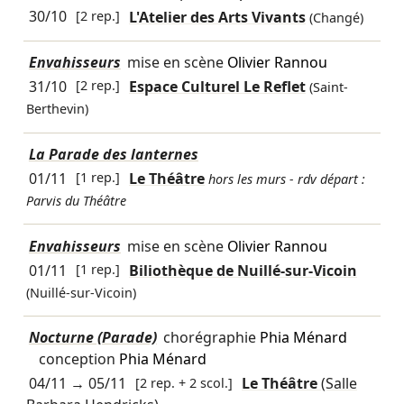
30/10
[2 rep.]
L'Atelier des Arts Vivants
(Changé)
Envahisseurs
mise en scène
Olivier Rannou
31/10
[2 rep.]
Espace Culturel Le Reflet
(Saint-
Berthevin)
La Parade des lanternes
01/11
[1 rep.]
Le Théâtre
hors les murs - rdv départ :
Parvis du Théâtre
Envahisseurs
mise en scène
Olivier Rannou
01/11
[1 rep.]
Biliothèque de Nuillé-sur-Vicoin
(Nuillé-sur-Vicoin)
Nocturne (Parade)
chorégraphie
Phia Ménard
conception
Phia Ménard
04/11
→
05/11
[2 rep. + 2 scol.]
Le Théâtre
(Salle