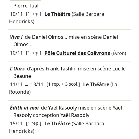
Pierre Tual
10/11
[1 rep.]
Le Théâtre
(Salle Barbara
Hendricks)
Viva !
de
Daniel Olmos
… mise en scène
Daniel
Olmos
…
10/11
[1 rep.]
Pôle Culturel des Coëvrons
(Évron)
L'Ours
d'après
Frank Tashlin
mise en scène
Lucile
Beaune
11/11
→
13/11
[1 rep. + 3 scol.]
Le Théâtre
(La
Rotonde)
Édith et moi
de
Yaël Rasooly
mise en scène
Yaël
Rasooly
conception
Yaël Rasooly
15/11
[1 rep.]
Le Théâtre
(Salle Barbara
Hendricks)