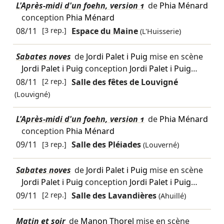
L'Après-midi d'un foehn, version 1
de
Phia Ménard
conception
Phia Ménard
08/11
[3 rep.]
Espace du Maine
(L'Huisserie)
Sabates noves
de
Jordi Palet i Puig
mise en scène
Jordi Palet i Puig
conception
Jordi Palet i Puig
…
08/11
[2 rep.]
Salle des fêtes de Louvigné
(Louvigné)
L'Après-midi d'un foehn, version 1
de
Phia Ménard
conception
Phia Ménard
09/11
[3 rep.]
Salle des Pléiades
(Louverné)
Sabates noves
de
Jordi Palet i Puig
mise en scène
Jordi Palet i Puig
conception
Jordi Palet i Puig
…
09/11
[2 rep.]
Salle des Lavandières
(Ahuillé)
Matin et soir
de
Manon Thorel
mise en scène