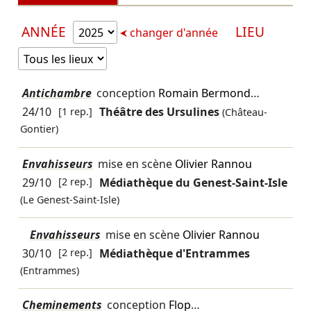
ANNÉE
LIEU
changer d'année
Antichambre
conception
Romain Bermond
…
24/10
[1 rep.]
Théâtre des Ursulines
(Château-
Gontier)
Envahisseurs
mise en scène
Olivier Rannou
29/10
[2 rep.]
Médiathèque du Genest-Saint-Isle
(Le Genest-Saint-Isle)
Envahisseurs
mise en scène
Olivier Rannou
30/10
[2 rep.]
Médiathèque d'Entrammes
(Entrammes)
Cheminements
conception
Flop
…