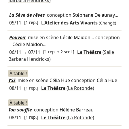
Barbara Hendricks)
La Sève de rêves
conception
Stéphane Delaunay
…
05/11
[1 rep.]
L'Atelier des Arts Vivants
(Changé)
Pouvoir
mise en scène
Cécile Maidon
… conception
Cécile Maidon
…
06/11
→
07/11
[1 rep. + 2 scol.]
Le Théâtre
(Salle
Barbara Hendricks)
À table !
YSS
mise en scène
Célia Hue
conception
Célia Hue
08/11
[1 rep.]
Le Théâtre
(La Rotonde)
À table !
Ton souffle
conception
Hélène Barreau
08/11
[1 rep.]
Le Théâtre
(La Rotonde)