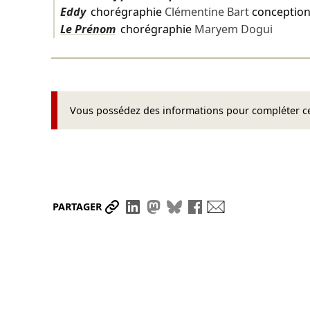
Eddy
chorégraphie
Clémentine Bart
conceptio
Le Prénom
chorégraphie
Maryem Dogui
Vous possédez des informations pour compléter cet
Partager le lien
Partager sur LinkedIn
Partager sur Mastodon
Partager sur Bluesky
Partager sur Face
Envoyer par ma
PARTAGER